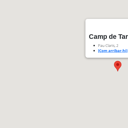
Camp de Ta
Pau Claris, 2
[Com arribar-hi]