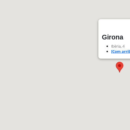
Girona
Ibèria, 4
[Com arrib