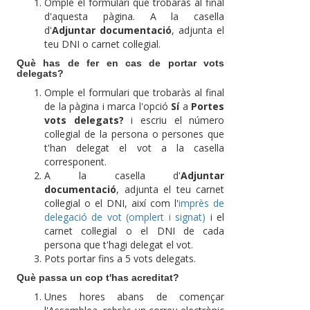
Omple el formulari que trobaràs al final
d'aquesta pàgina. A la casella
d'
Adjuntar documentació
, adjunta el
teu DNI o carnet col·legial.
Què has de fer en cas de portar vots
delegats?
Omple el formulari que trobaràs al final
de la pàgina i marca l'opció
Sí
a
Portes
vots delegats?
i escriu el número
col·legial de la persona o persones que
t'han delegat el vot a la casella
corresponent.
A la casella d'
Adjuntar
documentació
, adjunta el teu carnet
col·legial o el DNI, així com l'
imprès de
delegació de vot (omplert i signat)
i el
carnet col·legial o el DNI de cada
persona que t'hagi delegat el vot.
Pots portar fins a 5 vots delegats.
Què passa un cop t'has acreditat?
Unes hores abans de començar