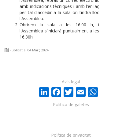
l'Assemblea, rebràs un correu electrònic
amb indicacions tècniques i amb l'enllaç
per tal d'accedir a la sala on tindrà lloc
l'Assemblea.
Obrirem la sala a les 16.00 h, i
l'Assemblea s'iniciarà puntualment a les
16.30h.
Publicat el 04 Març 2024
Avís legal
LinkedIn
Facebook
Twitter
Email
WhatsA
Política de galetes
Política de privacitat