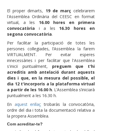
El proper dimarts,
19 de març
celebrarem
l'Assemblea Ordinària del CEESC en format
virtual, a les
16.00 hores en primera
convocatòria
i a les
16.30 hores en
segona convocatòria
.
Per facilitar la participació de totes les
persones col·legiades, l’Assemblea la farem
VIRTUALMENT. Per evitar esperes
innecessàries i per facilitar que l'Assemblea
s'iniciï puntualment,
preguem que t'hi
acreditis amb antelació durant aquests
dies i que, en la mesura del possible, el
dia 12 t'incorporis a la plataforma virtual
a partir de les 16.00 h
. L’Assemblea s’iniciarà
puntualment a les 16.30 h.
En
aquest enllaç
trobaràs la convocatòria,
ordre del dia i tota la documentació relativa a
la propera Assemblea.
Com acreditar-te?