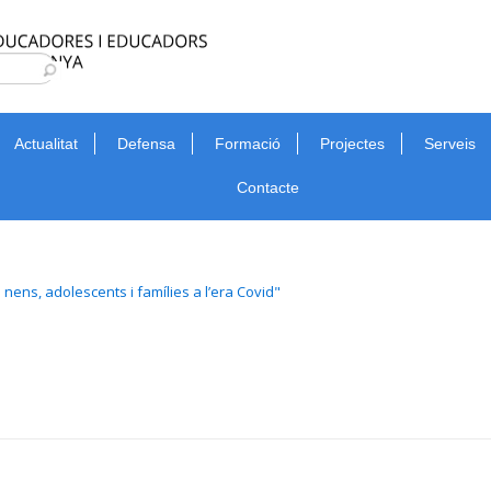
Type 2 or more characters for results.
Cerca
Actualitat
Defensa
Formació
Projectes
Serveis
Contacte
nens, adolescents i famílies a l’era Covid"