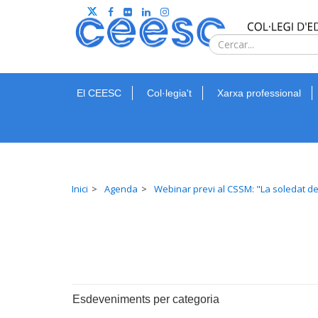
El CEESC
Col·legia't
Xarxa professional
Inici
Agenda
Webinar previ al CSSM: "La soledat de 
Esdeveniments per categoria