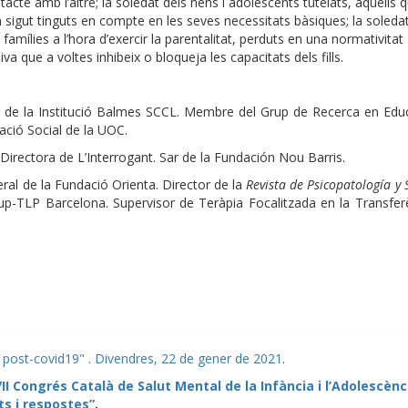
tacte amb l’altre; la soledat dels nens i adolescents tutelats, aquells 
 sigut tinguts en compte en les seves necessitats bàsiques; la soleda
 famílies a l’hora d’exercir la parentalitat, perduts en una normativitat
va que a voltes inhibeix o bloqueja les capacitats dels fills.
or de la Institució Balmes SCCL. Membre del Grup de Recerca en Edu
ació Social de la UOC.
. Directora de L’Interrogant. Sar de la Fundación Nou Barris.
eral de la Fundació Orienta. Director de la
Revista de Psicopatología y 
up-TLP Barcelona. Supervisor de Teràpia Focalitzada en la Transfer
a post-covid19" . Divendres, 22 de gener de 2021
.
VII Congrés Català de Salut Mental de la Infància i l’Adolescènc
ts i respostes”
.