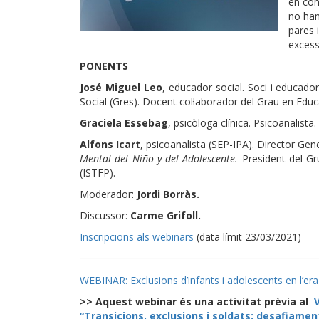
en con
no han
pares i
excessi
PONENTS
José Miguel Leo
, educador social. Soci i educad
Social (Gres). Docent col·laborador del Grau en Educ
Graciela Essebag
, psicòloga clínica. Psicoanalista
Alfons Icart
, psicoanalista (SEP-IPA). Director Gen
Mental del Niño y del Adolescente.
President del Gr
(ISTFP).
Moderador:
Jordi Borràs.
Discussor:
Carme Grifoll.
Inscripcions als webinars
(data límit 23/03/2021)
WEBINAR: Exclusions d’infants i adolescents en l’er
>> Aquest webinar és una activitat prèvia al
“Transicions, exclusions i soldats: desafiamen