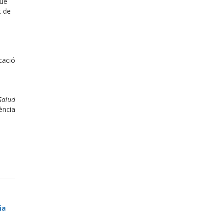
que
t de
cació
Salud
ència
ia