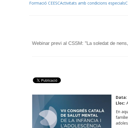
Formació CEESC
Activitats amb condicions especials
C
Webinar previ al CSSM: "La soledat de nens, 
Data:
Lloc:
A
En aqu
famílie
adoles