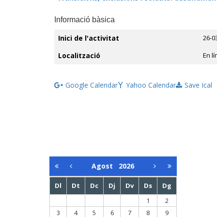
Informació bàsica
Inici de l'activitat
26-0
Localització
En lí
Google Calendar
Yahoo Calendar
Save Ical
Agost
2026
Dl
Dt
Dc
Dj
Dv
Ds
Dg
1
2
3
4
5
6
7
8
9