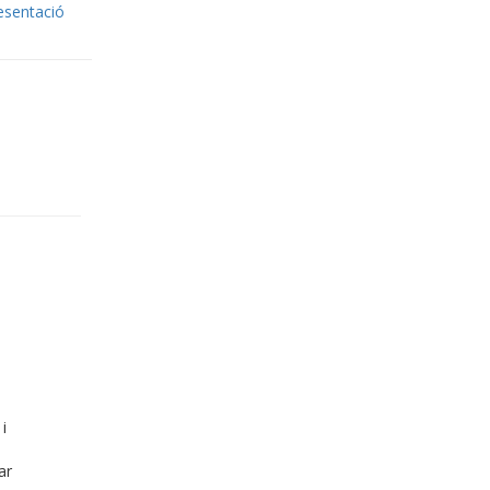
esentació
i
ar