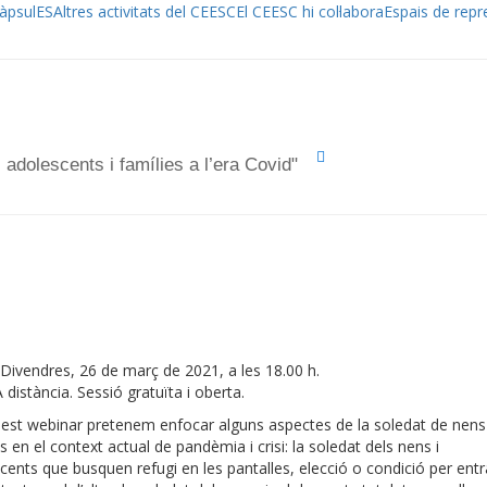
àpsulES
Altres activitats del CEESC
El CEESC hi col·labora
Espais de repr
adolescents i famílies a l’era Covid"
Divendres, 26 de març de 2021, a les 18.00 h.
 distància. Sessió gratuïta i oberta.
est webinar pretenem enfocar alguns aspectes de la soledat de nens 
s en el context actual de pandèmia i crisi: la soledat dels nens i
cents que busquen refugi en les pantalles, elecció o condició per entr