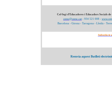
Col·legi d'Educadores i Educadors Socials de
ceesc@ceesc.cat
- 934 521 008 -
www.cees
Barcelona - Girona - Tarragona - Lleida - Terre
Subscriu-te 
Reenvia aquest Butlletí electròni