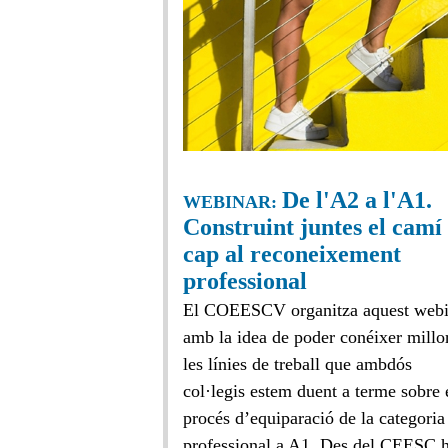
De l'A2 a l'A1.
WEBINAR:
Construint juntes el camí
cap al reconeixement
professional
El COEESCV organitza aquest webi
amb la idea de poder conéixer millo
les línies de treball que ambdós
col·legis estem duent a terme sobre 
procés d’equiparació de la categoria
professional a A1. Des del CEESC h