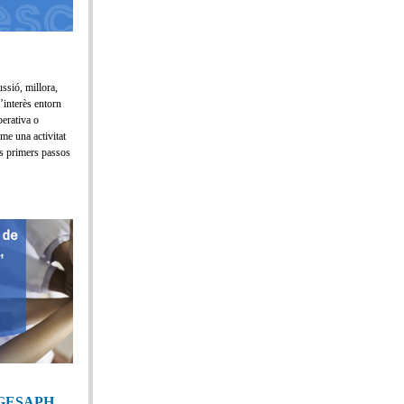
ussió, millora,
d’interès entorn
perativa o
rme una activitat
ls primers passos
er GESAPH