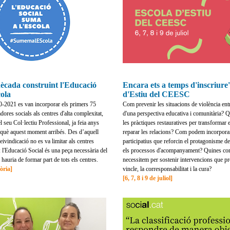
ècada construint l'Educació
Encara ets a temps d'inscriure'
cola
d'Estiu del CEESC
0-2021 es van incorporar els primers 75
Com prevenir les situacions de violència ent
ores socials als centres d'alta complexitat,
d'una perspectiva educativa i comunitària? 
 seu Col·lectiu Professional, ja feia anys
les pràctiques restauratives per transformar e
rquè aquest moment arribés. Des d’aquell
reparar les relacions? Com podem incorpor
ivindicació no es va limitar als centres
participatius que reforcin el protagonisme d
: l'Educació Social és una peça necessària del
els processos d'acompanyament? Quines co
 hauria de formar part de tots els centres.
necessitem per sostenir intervencions que p
òria]
vincle, la corresponsabilitat i la cura?
[6, 7, 8 i 9 de juliol]