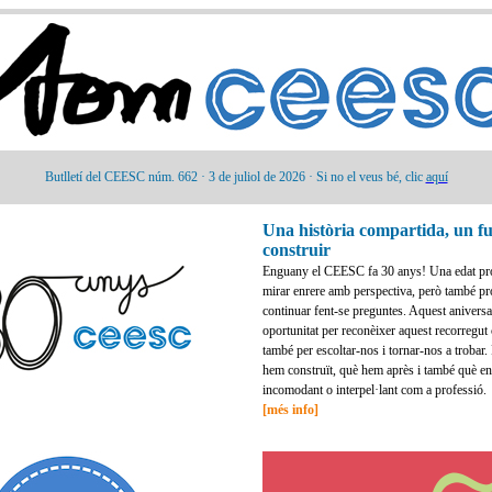
Butlletí del CEESC núm. 662 · 3 de juliol de 2026 · Si no el veus bé, clic
aquí
Una història compartida, un f
construir
Enguany el CEESC fa 30 anys! Una edat pr
mirar enrere amb perspectiva, però també p
continuar fent-se preguntes. Aquest aniversa
oportunitat per reconèixer aquest recorregut 
també per escoltar-nos i tornar-nos a trobar.
hem construït, què hem après i també què en
incomodant o interpel·lant com a professió.
[més info]