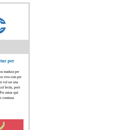
utur per
ou madura per
rou viva com per
ri vol ser una
col·lectiu, però
 Per mirar què
s continua