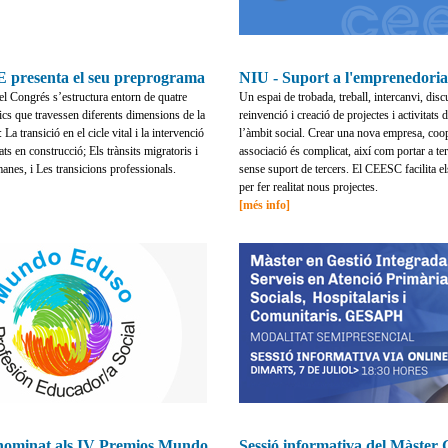
 presenta el seu preprograma
NIU - Suport a l'emprenedoria
l Congrés s’estructura entorn de quatre
Un espai de trobada, treball, intercanvi, disc
ics que travessen diferents dimensions de la
reinvenció i creació de projectes i activitats 
 La transició en el cicle vital i la intervenció
l’àmbit social. Crear una nova empresa, coo
tats en construcció; Els trànsits migratoris i
associació és complicat, així com portar a te
manes, i Les transicions professionals.
sense suport de tercers. El CEESC facilita e
per fer realitat nous projectes.
[més info]
ominat als IV Premios Mundo
Sessió informativa del Màst