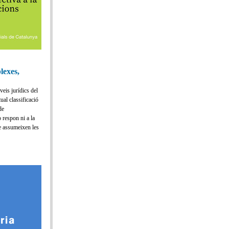
lexes,
veis jurídics del
al classificació
de
 respon ni a la
ue assumeixen les