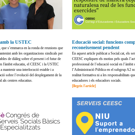
 amb la USTEC
Educació social: funcions comp
reconeixement pendent
, que s’emmarca en la ronda de reunions que
mantenint amb les organitzacions sindicals per
En aquest article publicat a Social.cat, els ser
tables de diàleg sobre el present i el futur de
CEESC expliquen els motius pels quals l’actu
 en l'àmbit educatiu, el CEESC i la USTEC
professional de l’educació social en l’àmbit 
 mantenir una interlocució estable i a
l’Administració Pública en el subgrup A2 no
ció sobre l’evolució del desplegament de la
realitat formativa ni a les responsabilitats q
l als centres educatius.
educadores i els educadors socials.
[llegeix l'article]