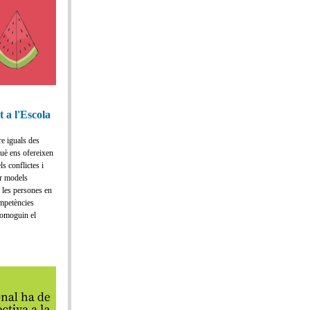
t a l'Escola
re iguals des
Què ens ofereixen
ls conflictes i
ar models
e les persones en
mpetències
romoguin el