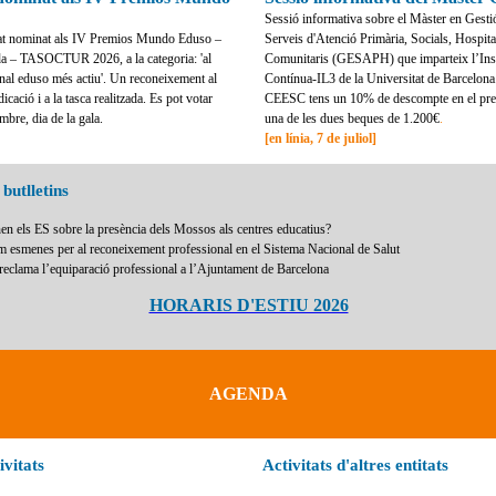
Sessió informativa sobre el Màster en Gesti
at nominat als IV Premios Mundo Eduso –
Serveis d'Atenció Primària, Socials, Hospital
 – TASOCTUR 2026, a la categoria: 'al
Comunitaris (GESAPH) que imparteix l’Inst
onal eduso més actiu'. Un reconeixement al
Contínua-IL3 de la Universitat de Barcelona
cació i a la tasca realitzada. Es pot votar
CEESC tens un 10% de descompte en el preu 
mbre, dia de la gala.
una de les dues beques de 1.200€
.
[en línia, 7 de juliol]
butlletins
en els ES sobre la presència dels Mossos als centres educatius?
m esmenes per al reconeixement professional en el Sistema Nacional de Salut
eclama l’equiparació professional a l’Ajuntament de Barcelona
HORARIS D'ESTIU 2026
AGENDA
ivitats
Activitats d'altres entitats