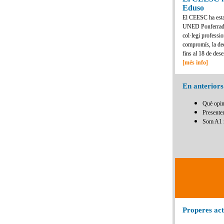
Eduso
El CEESC ha est
UNED Ponferrada
col·legi professi
compromís, la dedi
fins al 18 de dese
[més info]
En anteriors 
Què opin
Presente
Som A1 r
Properes act