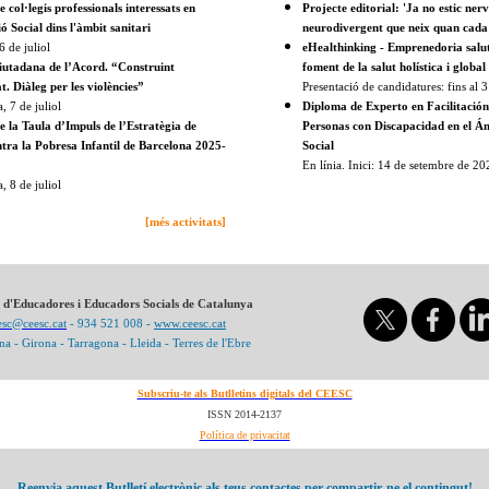
 col·legis professionals interessats en
Projecte editorial: 'Ja no estic ner
ó Social dins l'àmbit sanitari
neurodivergent que neix quan cada 
6 de juliol
eHealthinking - Emprenedoria salu
utadana de l’Acord. “Construint
foment de la salut holística i global
. Diàleg per les violències”
Presentació de candidatures: fins al 3
, 7 de juliol
Diploma de Experto en Facilitación
e la Taula d’Impuls de l’Estratègia de
Personas con Discapacidad en el Ám
ontra la Pobresa Infantil de Barcelona 2025-
Social
En línia. Inici: 14 de setembre de 20
, 8 de juliol
[més activitats]
i d'Educadores i Educadors Socials de Catalunya
esc@ceesc.cat
- 934 521 008 -
www.ceesc.cat
na - Girona - Tarragona - Lleida - Terres de l'Ebre
Subscriu-te als Butlletins digitals del CEESC
ISSN 2014-2137
Política de privacitat
Reenvia aquest Butlletí electrònic als teus contactes per compartir-ne el contingut!