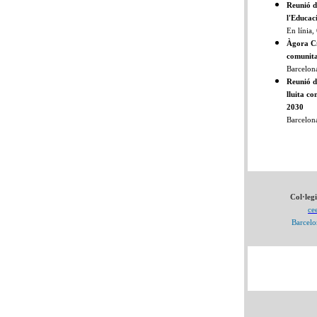
Reunió de
l'Educaci
En línia, 
Àgora Ci
comunitat
Barcelona
Reunió d
lluita c
2030
Barcelona
Col·leg
ce
Barcelo