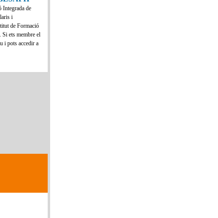
ó Integrada de
aris i
itut de Formació
. Si ets membre el
i pots accedir a