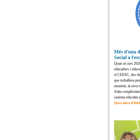
Més d'una d
Social a l'es
Quan al curs 202
educadors i educad
el CEESC, des del
que treballava pe
moment, la seva re
d'alta complexitat
sistema educatiu i
[una mica d'hist