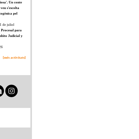
viosa'. Un conte
veu s'escolta
togènica pel
1 de juliol
 Procesal para
bito Judicial y
26
[més activitats]