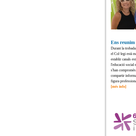
Ens reunim
Durant la trobada
el Col·legi està 
establir canals es
l'educació social
s'han compromès a
compartir informa
figura professiona
[més info]