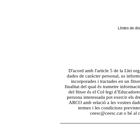
Llistes de dis
D'acord amb l'article 5 de la Llei o
dades de caràcter personal, us inform
incorporades i tractades en un fitx
finalitat del qual és trametre informac
del fitxer és el Col·legi d’Educadore
persona interessada pot exercir els dre
ARCO amb relació a les vostres dade
termes i les condicions previste
ceesc@ceesc.cat o bé al c