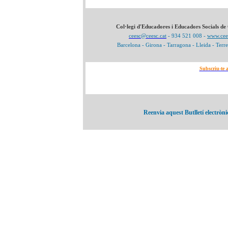
Col·legi d'Educadores i Educadors Socials de
ceesc@ceesc.cat
- 934 521 008 -
www.cees
Barcelona - Girona - Tarragona - Lleida - Terre
Subscriu-te 
Reenvia aquest Butlletí electròni