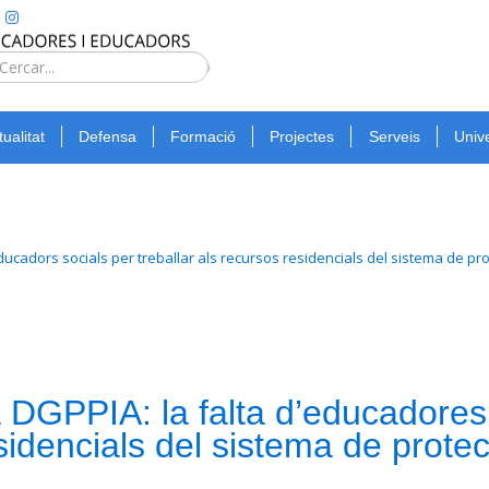
Type 2 or
more
Cerca
characters
for
tualitat
Defensa
Formació
Projectes
Serveis
Unive
results.
educadors socials per treballar als recursos residencials del sistema de p
 DGPPIA: la falta d’educadores 
esidencials del sistema de prot