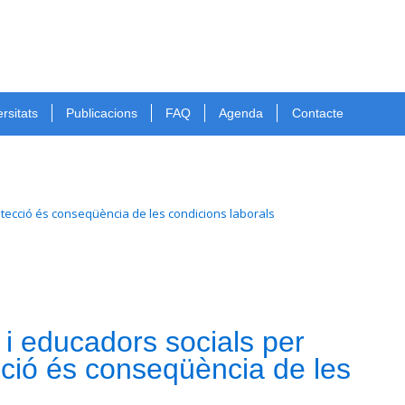
rsitats
Publicacions
FAQ
Agenda
Contacte
rotecció és conseqüència de les condicions laborals
i educadors socials per
ecció és conseqüència de les