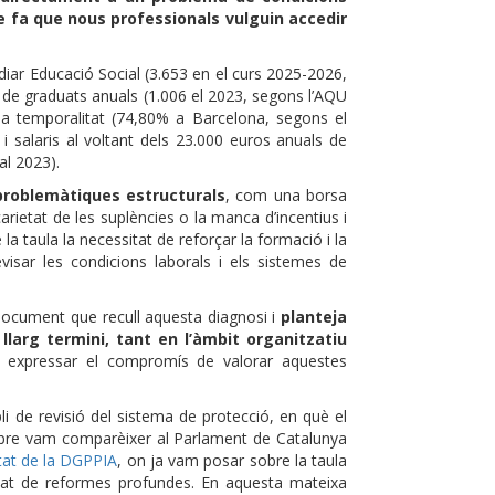
que fa que nous professionals vulguin accedir
udiar Educació Social (3.653 en el curs 2025-2026,
r de graduats anuals (1.006 el 2023, segons l’AQU
ada temporalitat (74,80% a Barcelona, segons el
) i salaris al voltant dels 23.000 euros anuals de
al 2023).
roblemàtiques estructurals
, com una borsa
carietat de les suplències o la manca d’incentius i
a taula la necessitat de reforçar la formació i la
visar les condicions laborals i els sistemes de
document que recull aquesta diagnosi i
planteja
llarg termini, tant en l’àmbit organitzatiu
va expressar el compromís de valorar aquestes
de revisió del sistema de protecció, en què el
mbre vam comparèixer al Parlament de Catalunya
itat de la DGPPIA
, on ja vam posar sobre la taula
itat de reformes profundes. En aquesta mateixa