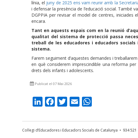
línia, el
juny de 2025 ens vam reunir amb la Secretaria
i defensar la presència de l’educació social. També va
DGPPIA per revisar el model de centres, iniciades e
encara.
Tant en aquests espais com en la reunió d’aques
qualitat del sistema de protecció passa neces
treball de les educadores i educadors socials 
sistema.
Farem seguiment d’aquestes demandes i treballarem 
en què considerem imprescindible una reforma per g
drets dels infants i adolescents.
Publicat el 07 Mai 2026
LinkedIn
Facebook
Twitter
Email
WhatsAp
Col·legi d’Educadores i Educadors Socials de Catalunya • 934 52