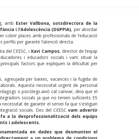
ig, amb
Ester Vallbona, sotsdirectora de la
nfància i l’Adolescència (DGPPIA)
, per abordar
 per cobrir places amb professionals de l’educació
 perfils per garantir l’atenció directa.
nta del CEESC, i
Xavi Campos
, director de l’equip
ducadores i educadors socials i vam situar la
principals factors que expliquen la dificultat per
, agreujada per baixes, vacances i la fugida de
laborals. Aquesta necessitat urgent de personal
edagogs o psicòlegs.això cal canviar, diria que el
ntegradors socials ja que no tenien suficients ES
 necessitat de garantir el servei fa que s'estiguin
integració socials. Des del CEESC
vam advertir
fa a la desprofessionalització dels equips
ants i adolescents.
fonamentada en dades que desmunten el
 directament a un problema de condicions