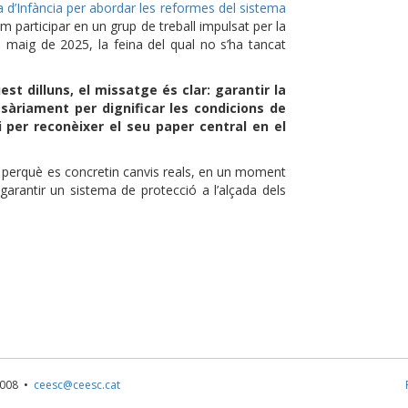
 d’Infància per abordar les reformes del sistema
m participar en un grup de treball impulsat per la
l maig de 2025, la feina del qual no s’ha tancat
t dilluns, el missatge és clar: garantir la
sàriament per dignificar les condicions de
i per reconèixer el seu paper central en el
perquè es concretin canvis reals, en un moment
arantir un sistema de protecció a l’alçada dels
p
1 008 •
ceesc@ceesc.cat