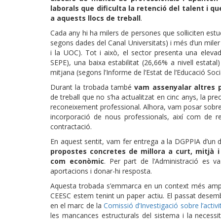
laborals que dificulta la retenció del talent i 
a aquests llocs de treball
.
Cada any hi ha milers de persones que sol·liciten est
segons dades del Canal Universitats) i més d’un mile
i la UOC). Tot i això, el sector presenta una elev
SEPE), una baixa estabilitat (26,66% a nivell estatal
mitjana (segons l’Informe de l’Estat de l’Educació Soci
Durant la trobada també
vam assenyalar altres p
de treball que no s’ha actualitzat en cinc anys, la pre
reconeixement professional. Alhora, vam posar sobre l
incorporació de nous professionals, així com de re
contractació.
En aquest sentit, vam fer entrega a la DGPPIA d’un 
propostes concretes de millora a curt, mitjà i 
com econòmic
. Per part de l’Administració es 
aportacions i donar-hi resposta.
Aquesta trobada s’emmarca en un context més ampli 
CEESC estem tenint un paper actiu. El passat dese
en el marc de la
Comissió d’Investigació sobre l’activ
les mancances estructurals del sistema i la necess