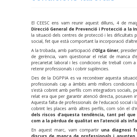
El CEESC ens vam reunir aquest dilluns, 4 de ma
Direcció General de Prevenció i Protecció a la I
la situació dels centres de protecció i les dificultats
social, fet que està comportant la incorporació d’altres
A la trobada, amb participació d’
Olga Giner
, preside
de gerència, vam qüestionar el relat de manca d’e
precarietat laboral i les condicions de treball com a 
retenir professionals i cobrir suplències.
Des de la DGPPIA es va reconèixer aquesta situació
professionals cap a àmbits amb millors condicions 
s’està cobrint amb perfils com integradors socials, p
relat era que per garantir atenció directa, posaven i
Aquesta falta de professionals de l'educació social i la
cobrint les places amb altres perfils, com són el d'
dels riscos d’aquesta tendència, tant pel que 
com a la pèrdua de qualitat en l’atenció als inf
En aquest marc, vam compartir
una diagnosi 
discurs de manca de professionals i apunten