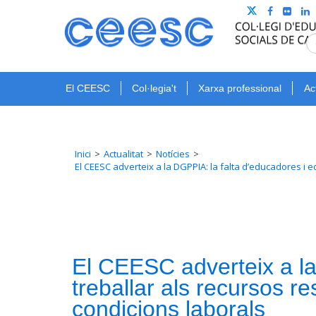
El CEESC
Col·legia't
Xarxa professional
Ac
Inici
Actualitat
Notícies
El CEESC adverteix a la DGPPIA: la falta d’educadores i 
El CEESC adverteix a la
treballar als recursos r
condicions laborals