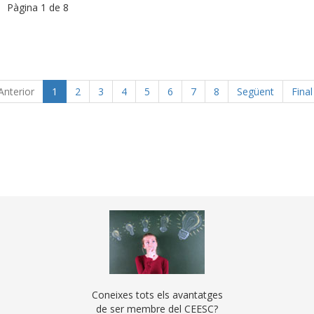
Pàgina 1 de 8
Anterior
1
2
3
4
5
6
7
8
Següent
Final
Coneixes tots els avantatges
de ser membre del CEESC?