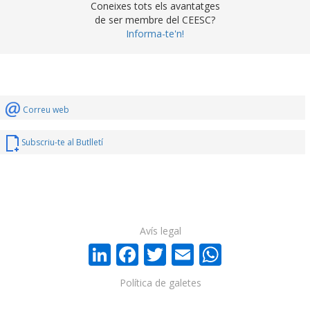
Coneixes tots els avantatges
de ser membre del CEESC?
Informa-te'n!
Correu web
Subscriu-te al Butlletí
Avís legal
LinkedIn
Facebook
Twitter
Email
WhatsA
Política de galetes