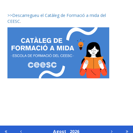
>>Descarregueu el Catàleg de Formació a mida del
CEESC
.
Agost
2026