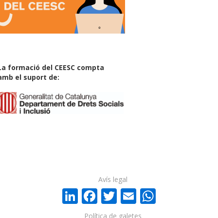
La formació del CEESC compta
amb el suport de:
Avís legal
LinkedIn
Facebook
Twitter
Email
WhatsA
Política de galetes