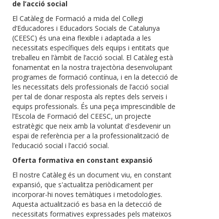
de l’acció social
El Catàleg de Formació a mida del Col·legi
d’Educadores i Educadors Socials de Catalunya
(CEESC) és una eina flexible i adaptada a les
necessitats específiques dels equips i entitats que
treballeu en l’àmbit de l’acció social. El Catàleg està
fonamentat en la nostra trajectòria desenvolupant
programes de formació contínua, i en la detecció de
les necessitats dels professionals de l’acció social
per tal de donar resposta als reptes dels serveis i
equips professionals. És una peça imprescindible de
l’Escola de Formació del CEESC, un projecte
estratègic que neix amb la voluntat d'esdevenir un
espai de referència per a la professionalització de
l’educació social i l’acció social.
Oferta formativa en constant expansió
El nostre Catàleg és un document viu, en constant
expansió, que s'actualitza periòdicament per
incorporar-hi noves temàtiques i metodologies.
Aquesta actualització es basa en la detecció de
necessitats formatives expressades pels mateixos