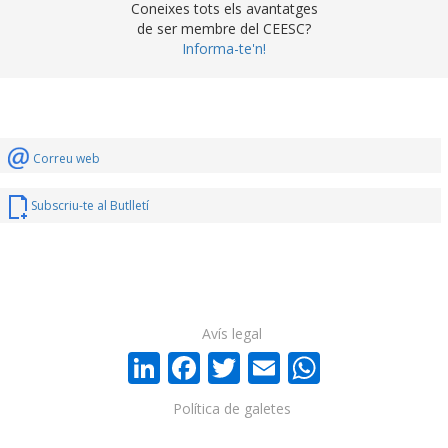
Coneixes tots els avantatges
de ser membre del CEESC?
Informa-te'n!
Correu web
Subscriu-te al Butlletí
Avís legal
LinkedIn
Facebook
Twitter
Email
WhatsA
Política de galetes