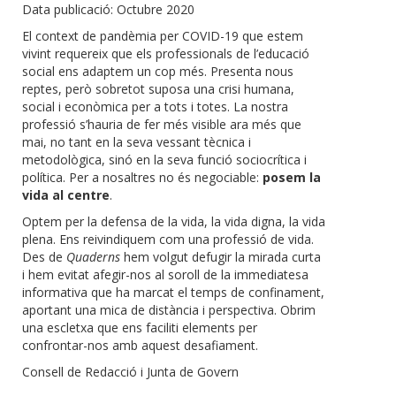
Data publicació: Octubre 2020
El context de pandèmia per COVID-19 que estem
vivint requereix que els professionals de l’educació
social ens adaptem un cop més. Presenta nous
reptes, però sobretot suposa una crisi humana,
social i econòmica per a tots i totes. La nostra
professió s’hauria de fer més visible ara més que
mai, no tant en la seva vessant tècnica i
metodològica, sinó en la seva funció sociocrítica i
política. Per a nosaltres no és negociable:
posem la
vida al centre
.
Optem per la defensa de la vida, la vida digna, la vida
plena. Ens reivindiquem com una professió de vida.
Des de
Quaderns
hem volgut defugir la mirada curta
i hem evitat afegir-nos al soroll de la immediatesa
informativa que ha marcat el temps de confinament,
aportant una mica de distància i perspectiva. Obrim
una escletxa que ens faciliti elements per
confrontar-nos amb aquest desafiament.
Consell de Redacció i Junta de Govern