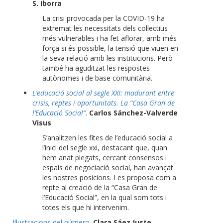
S. Iborra
La crisi provocada per la COVID-19 ha
extremat les necessitats dels col·lectius
més vulnerables i ha fet aflorar, amb més
força si és possible, la tensió que viuen en
la seva relació amb les institucions. Però
també ha aguditzat les respostes
autònomes i de base comunitària.
L’educació social al segle XXI: madurant entre
crisis, reptes i oportunitats. La “Casa Gran de
l’Educació Social”
.
Carlos Sánchez-Valverde
Visus
S’analitzen les fites de l’educació social a
l’inici del segle xxi, destacant que, quan
hem anat plegats, cercant consensos i
espais de negociació social, han avançat
les nostres posicions. I es proposa com a
repte al creació de la “Casa Gran de
l’Educació Social”, en la qual som tots i
totes els que hi intervenim.
Il·lustracions del número
.
Clara Sáez Juste