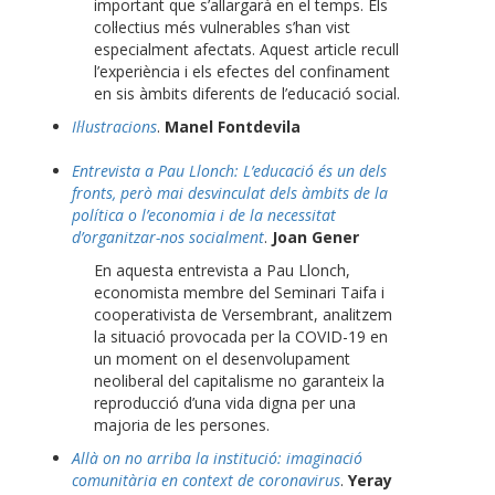
important que s’allargarà en el temps. Els
col·lectius més vulnerables s’han vist
especialment afectats. Aquest article recull
l’experiència i els efectes del confinament
en sis àmbits diferents de l’educació social.
Il·lustracions
.
Manel Fontdevila
Entrevista a Pau Llonch: L’educació és un dels
fronts, però mai desvinculat dels àmbits de la
política o l’economia i de la necessitat
d’organitzar-nos socialment
.
Joan Gener
En aquesta entrevista a Pau Llonch,
economista membre del Seminari Taifa i
cooperativista de Versembrant, analitzem
la situació provocada per la COVID-19 en
un moment on el desenvolupament
neoliberal del capitalisme no garanteix la
reproducció d’una vida digna per una
majoria de les persones.
Allà on no arriba la institució: imaginació
comunitària en context de coronavirus
.
Yeray