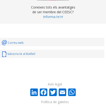
Coneixes tots els avantatges
de ser membre del CEESC?
Informa-te'n!
Correu web
Subscriu-te al Butlletí
Avís legal
LinkedIn
Facebook
Twitter
Email
WhatsA
Política de galetes