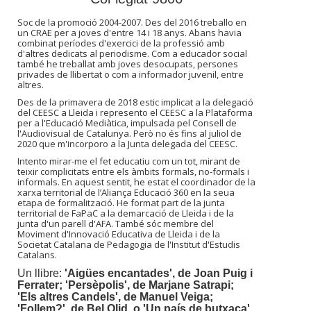
Soc de la promoció 2004-2007. Des del 2016 treballo en
un CRAE per a joves d'entre 14 i 18 anys. Abans havia
combinat períodes d'exercici de la professió amb
d'altres dedicats al periodisme. Com a educador social
també he treballat amb joves desocupats, persones
privades de llibertat o com a informador juvenil, entre
altres.
Des de la primavera de 2018 estic implicat a la delegació
del CEESC a Lleida i represento el CEESC a la Plataforma
per a l'Educació Mediàtica, impulsada pel Consell de
l'Audiovisual de Catalunya. Però no és fins al juliol de
2020 que m'incorporo a la Junta delegada del CEESC.
Intento mirar-me el fet educatiu com un tot, mirant de
teixir complicitats entre els àmbits formals, no-formals i
informals. En aquest sentit, he estat el coordinador de la
xarxa territorial de l’Aliança Educació 360 en la seua
etapa de formalització. He format part de la junta
territorial de FaPaC a la demarcació de Lleida i de la
junta d'un parell d'AFA. També sóc membre del
Moviment d'Innovació Educativa de Lleida i de la
Societat Catalana de Pedagogia de l'Institut d'Estudis
Catalans.
Un llibre:
'Aigües encantades', de Joan Puig i
Ferrater; 'Persèpolis', de Marjane Satrapi;
'Els altres Candels', de Manuel Veiga;
'Follem?', de Bel Olid, o 'Un país de butxaca',