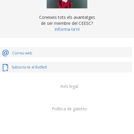
Coneixes tots els avantatges
de ser membre del CEESC?
Informa-te'n!
Correu web
Subscriu-te al Butlletí
Avís legal
Política de galetes