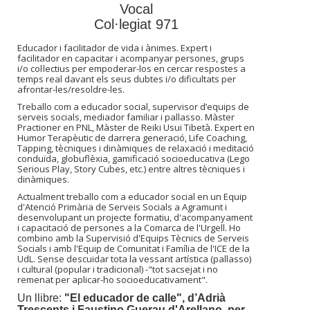
Vocal
Col·legiat 971
Educador i facilitador de vida i ànimes. Expert i
facilitador en capacitar i acompanyar persones, grups
i/o col·lectius per empoderar-los en cercar respostes a
temps real davant els seus dubtes i/o dificultats per
afrontar-les/resoldre-les.
Treballo com a educador social, supervisor d’equips de
serveis socials, mediador familiar i pallasso. Màster
Practioner en PNL, Màster de Reiki Usui Tibetà. Expert en
Humor Terapèutic de darrera generació, Life Coaching,
Tapping, tècniques i dinàmiques de relaxació i meditació
conduïda, globuflèxia, gamificació socioeducativa (Lego
Serious Play, Story Cubes, etc.) entre altres tècniques i
dinàmiques.
Actualment treballo com a educador social en un Equip
d'Atenció Primària de Serveis Socials a Agramunt i
desenvolupant un projecte formatiu, d'acompanyament
i capacitació de persones a la Comarca de l'Urgell. Ho
combino amb la Supervisió d'Equips Tècnics de Serveis
Socials i amb l'Equip de Comunitat i Família de l'ICE de la
UdL. Sense descuidar tota la vessant artística (pallasso)
i cultural (popular i tradicional) -"tot sacsejat i no
remenat per aplicar-ho socioeducativament".
Un llibre:
"El educador de calle", d’Adrià
Trescents i Faustino Guerau d'Arellano, per