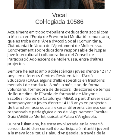
Vocal
Col·legiada 10586
Actualment em trobo treballant d’educadora social com
a tècnica en l’Equip de Prevenció i Mediació comunitària,
que es troba dins l’Àrea d’Acció Social i Comunitària,
Ciutadania i Infància de l’Ajuntament de Mollerussa.
Concretament soc l’educadora responsable de l’Espai
Jove Intercultural i col·laboradora del Consell de
Participació Adolescent de Mollerussa, entre d’altres
projectes.
Sempre he estat amb adolescència i joves d’entre 12 i 17
anys en diferents Centres Residencials d’Acció
Educativa (CRAE), alguns d’ells específics en trastorns
mentals i de conducta. A més a més, soc, de forma
voluntària, formadora de directors i directores de temps
de lleure dins de l’Escola de formació de Minyons
Escoltes i Guies de Catalunya (MEG), a part d’haver estat
acompanyant a joves d’entre 14 i 19 anys en projectes
de transformació social, i exercir diferents càrrecs com a
responsable pedagògica dins de l’Agrupament Escolta i
Guia (AEiG) Lo Merlet, ubicat al Palau d’Anglesola.
Durant l’últim any, he estat involucrada en la creació i
consolidació d’un consell de participació infantil i juvenil
a la meva localitat, El Palau d’Anglesola, a través de la