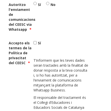
Autoritzo
Sí
No
l'enviament
de
comunicacions
del CEESC via
Whatsapp
Accepto els
Sí
termes de la
Política de
privacitat
T’informem que les teves dades
del CEESC
seran tractades amb la finalitat de
donar resposta a la teva consulta
i, si ho has autoritzat, per a
l’enviament de comunicacions
mitjançant la plataforma de
Whatsapp Business.
El responsable del tractament és
el Col·legi d’Educadores i
Educadors Socials de Catalunya