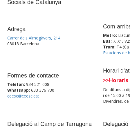
Socials de Catalunya
Com arriba
Adreça
Metro:
Llacun
Carrer dels Almogàvers, 214
Bus:
7, X1, V2
08018 Barcelona
Tram:
T4 (Ca 
Estacions de 
Horari d'a
Formes de contacte
>>Horaris 
Telèfon:
934 521 008
De dilluns a d
Whatsapp:
633 376 730
i de 15.00 a 1
ceesc@ceesc.cat
Divendres, de 
Delegació al Camp de Tarragona
Delegació