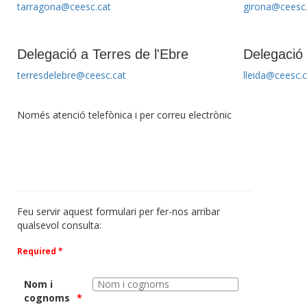
tarragona@ceesc.cat
girona@ceesc.
Delegació a Terres de l'Ebre
Delegació 
terresdelebre@ceesc.cat
lleida@ceesc.c
Només atenció telefònica i per correu electrònic
Feu servir aquest formulari per fer-nos arribar
qualsevol consulta:
Required *
Nom i
cognoms