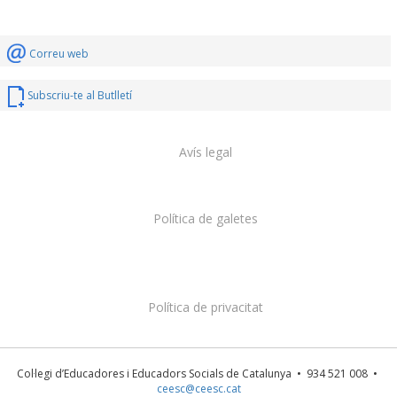
Correu web
Subscriu-te al Butlletí
Avís legal
Política de galetes
Política de privacitat
Col·legi d’Educadores i Educadors Socials de Catalunya • 934 521 008 •
ceesc@ceesc.cat