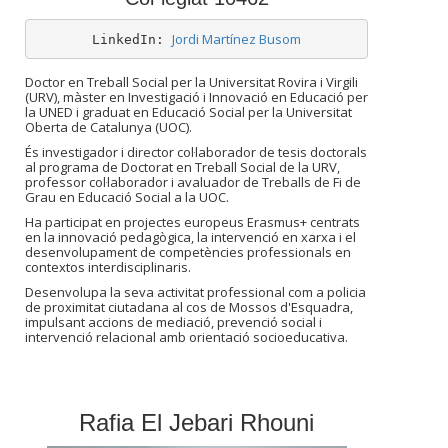
Jordi Martínez Busom
LinkedIn: 
Doctor en Treball Social per la Universitat Rovira i Virgili
(URV), màster en Investigació i Innovació en Educació per
la UNED i graduat en Educació Social per la Universitat
Oberta de Catalunya (UOC).
És investigador i director col·laborador de tesis doctorals
al programa de Doctorat en Treball Social de la URV,
professor col·laborador i avaluador de Treballs de Fi de
Grau en Educació Social a la UOC.
Ha participat en projectes europeus Erasmus+ centrats
en la innovació pedagògica, la intervenció en xarxa i el
desenvolupament de competències professionals en
contextos interdisciplinaris.
Desenvolupa la seva activitat professional com a policia
de proximitat ciutadana al cos de Mossos d'Esquadra,
impulsant accions de mediació, prevenció social i
intervenció relacional amb orientació socioeducativa.
Rafia El Jebari Rhouni