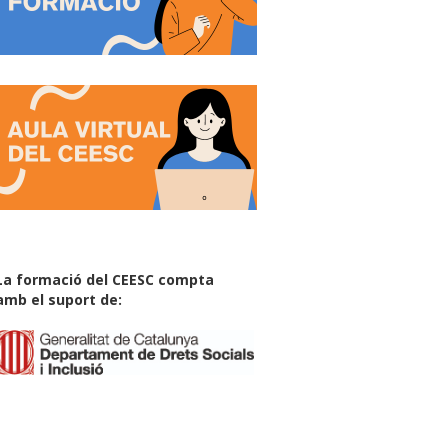
La formació del CEESC compta
amb el suport de: