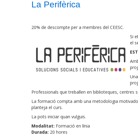
La Perifèrica
20% de descompte per a membres del CEESC.
Si 
el s
EST
Amb 
proj
Una
proj
Professionals que treballen en biblioteques, centres s
La formació compta amb una metodologia motivadora q
planteja el curs.
La pots iniciar quan vulguis.
Modalitat:
Formació en línia
Durada:
20 hores