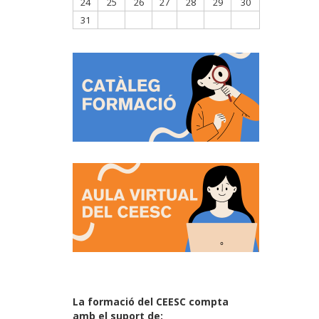
24
25
26
27
28
29
30
31
La formació del CEESC compta
amb el suport de: