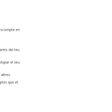
descompte en
arets del teu
lupar el seu
altres.
ptes que et