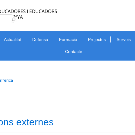
Type 2 or more characters for results.
Cerca
Actualitat
Defensa
Formació
Projectes
Serveis
Contacte
rifèrica
ons externes