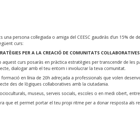
ets una persona col·legiada o amiga del CEESC gaudiràs d’un 15% de 
egüent curs:
RATÈGIES PER A LA CREACIÓ DE COMUNITATS COL·LABORATIVES
aquest curs posaràs en pràctica estratègies per transcendir de les p
ecte, dialogar amb el teu entorn i involucrar la teva comunitat.
 formació en línia de 20h adreçada a professionals que volen desenvo
ecte des de lògiques col·laboratives amb la ciutadania.
ocioculturals, museus, serveis socials, escoles o en medi obert, entre 
ue et permet portar el teu propi ritme per a donar resposta als re