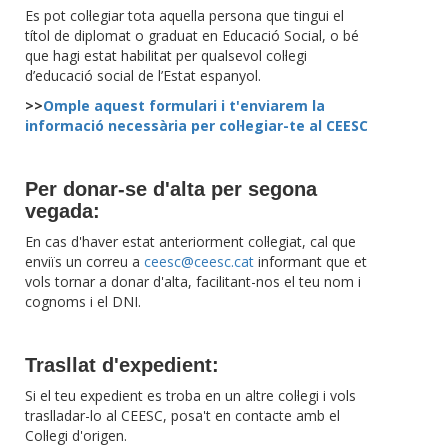
Es pot col·legiar tota aquella persona que tingui el
títol de diplomat o graduat en Educació Social, o bé
que hagi estat habilitat per qualsevol col·legi
d’educació social de l’Estat espanyol.
>>
Omple aquest formulari i t'enviarem la
informació necessària per col·legiar-te al CEESC
Per donar-se d'alta per segona
vegada:
En cas d'haver estat anteriorment col·legiat, cal que
enviïs un correu a
ceesc@ceesc.cat
informant que et
vols tornar a donar d'alta, facilitant-nos el teu nom i
cognoms i el DNI.
Trasllat d'expedient:
Si el teu expedient es troba en un altre col·legi i vols
traslladar-lo al CEESC, posa't en contacte amb el
Col·legi d'origen.