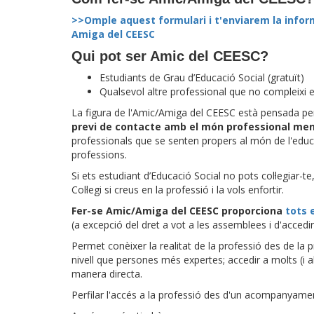
>>Omple aquest formulari i t'enviarem la infor
Amiga del CEESC
Qui pot ser Amic del CEESC?
Estudiants de Grau d’Educació Social (gratuït)
Qualsevol altre professional que no compleixi els
La figura de l'Amic/Amiga del CEESC està pensada pe
previ de contacte amb el món professional men
professionals que se senten propers al món de l'educac
professions.
Si ets estudiant d’Educació Social no pots col·legiar-te
Col·legi si creus en la professió i la vols enfortir.
Fer-se Amic/Amiga del CEESC proporciona
tots 
(a excepció del dret a vot a les assemblees i d'accedir 
Permet conèixer la realitat de la professió des de la p
nivell que persones més expertes; accedir a molts (i a
manera directa.
Perfilar l'accés a la professió des d'un acompanyamen