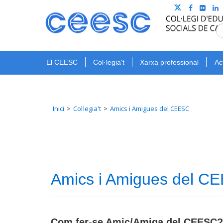
El CEESC
Col·legia't
Xarxa professional
Ac
Inici
Col·legia't
Amics i Amigues del CEESC
Amics i Amigues del C
Com fer-se Amic/Amiga del CEESC?