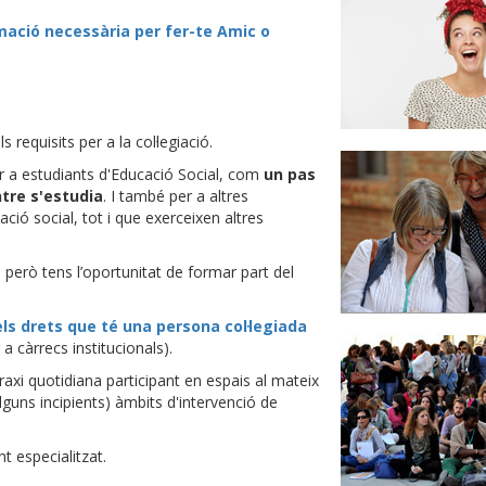
mació necessària per fer-te Amic o
 requisits per a la col·legiació.
r a estudiants d'Educació Social, com
un pas
tre s'estudia
. I també per a altres
ió social, tot i que exerceixen altres
, però tens l’oportunitat de formar part del
els drets que té una persona col·legiada
a càrrecs institucionals).
raxi quotidiana participant en espais al mateix
lguns incipients) àmbits d'intervenció de
t especialitzat.