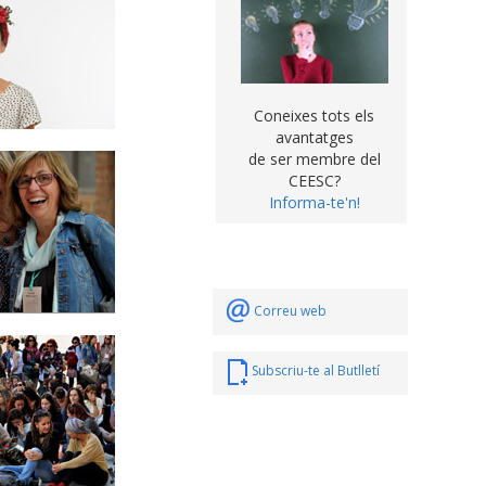
Coneixes tots els
avantatges
de ser membre del
CEESC?
Informa-te'n!
Correu web
Subscriu-te al Butlletí