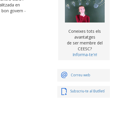
alitzada en
i bon govern -
Coneixes tots els
avantatges
de ser membre del
CEESC?
Informa-te'n!
Correu web
Subscriu-te al Butlletí