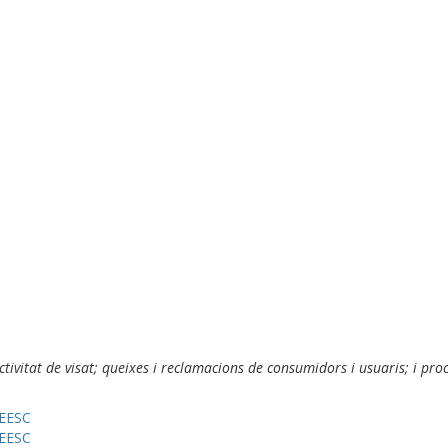
 activitat de visat; queixes i reclamacions de consumidors i usuaris; i pr
CEESC
CEESC