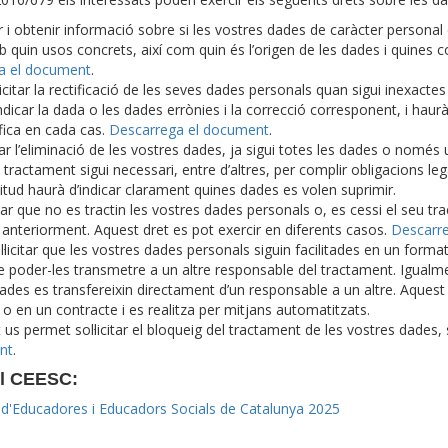
tar i obtenir informació sobre si les vostres dades de caràcter personal
b quin usos concrets, així com quin és l’origen de les dades i quines
a el document
.
licitar la rectificació de les seves dades personals quan sigui inexacte
d’indicar la dada o les dades errònies i la correcció corresponent, i haur
ica en cada cas.
Descarrega el document
.
itar l’eliminació de les vostres dades, ja sigui totes les dades o només
 tractament sigui necessari, entre d’altres, per complir obligacions leg
icitud haurà d’indicar clarament quines dades es volen suprimir.
itar que no es tractin les vostres dades personals o, es cessi el seu tr
at anteriorment. Aquest dret es pot exercir en diferents casos.
Descarr
·licitar que les vostres dades personals siguin facilitades en un format
de poder-les transmetre a un altre responsable del tractament. Igualme
dades es transfereixin directament d’un responsable a un altre. Aquest 
 en un contracte i es realitza per mitjans automatitzats.
t us permet sol·licitar el bloqueig del tractament de les vostres dades,
nt
.
del CEESC:
gi d'Educadores i Educadors Socials de Catalunya 2025