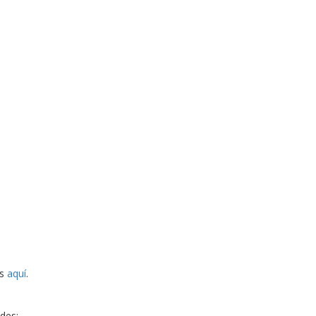
es
aquí
.
des: