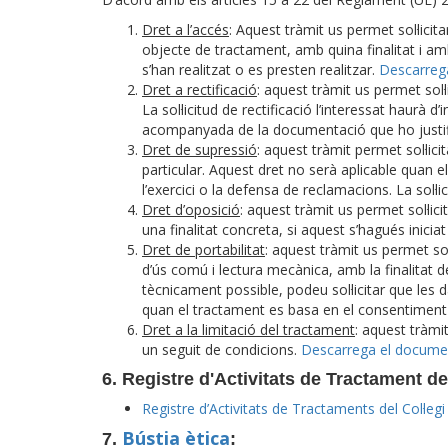
Dret a l’accés
: Aquest tràmit us permet sol·lici
objecte de tractament, amb quina finalitat i am
s’han realitzat o es presten realitzar.
Descarreg
Dret a rectificació
: aquest tràmit us permet sol·
La sol·licitud de rectificació l’interessat haurà 
acompanyada de la documentació que ho justif
Dret de supressió
: aquest tràmit permet sol·lic
particular. Aquest dret no serà aplicable quan el
l’exercici o la defensa de reclamacions. La sol·l
Dret d’oposició
: aquest tràmit us permet sol·lic
una finalitat concreta, si aquest s’hagués inici
Dret de portabilitat
: aquest tràmit us permet sol
d’ús comú i lectura mecànica, amb la finalitat 
tècnicament possible, podeu sol·licitar que les 
quan el tractament es basa en el consentiment o
Dret a la limitació del tractament
: aquest tràmi
un seguit de condicions.
Descarrega el docume
6. Registre d'Activitats de Tractament 
Registre d’Activitats de Tractaments del Col·le
Bústia ètica
7.
: