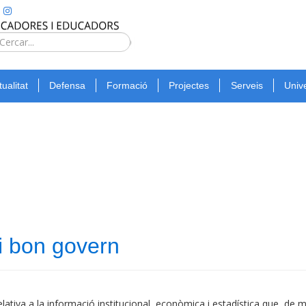
Type 2 or
more
Cerca
characters
for
tualitat
Defensa
Formació
Projectes
Serveis
Unive
results.
 i bon govern
ativa a la informació institucional, econòmica i estadística que, de m