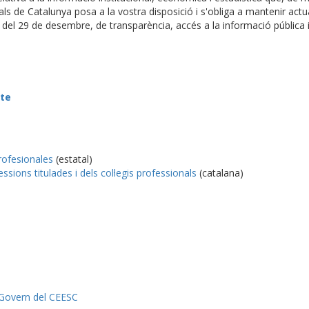
als de Catalunya posa a la vostra disposició i s'obliga a mantenir actu
 del 29 de desembre, de transparència, accés a la informació pública 
te
rofesionales
(estatal)
ssions titulades i dels col·legis professionals
(catalana)
 Govern del CEESC