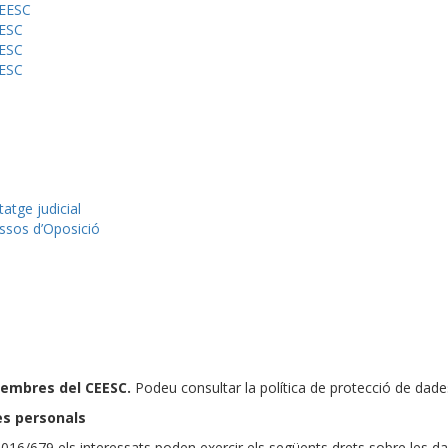
CEESC
EESC
EESC
EESC
tatge judicial
ssos d’Oposició
membres del CEESC.
Podeu consultar la política de protecció de dad
des personals
016/679 els interessats poden exercir els següents drets sobre les da