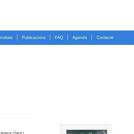
rsitats
Publicacions
FAQ
Agenda
Contacte
anera clara i