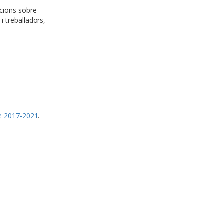
acions sobre
i treballadors,
de 2017-2021
.