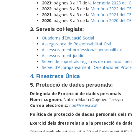
2023:
pàgines 3 a 17 de la
Memòria 2023 del 
2022:
pàgines 3 a 5 de la
Memòria 2022 del C
2021:
pàgines 3 a 5 de la
Memòria 2021 del C
2020:
pàgines 3 a 5 de la
Memòria 2020 del C
3. Serveis col·legials:
Quaderns d’Educació Social
Assegurança de Responsabilitat Civil
Assessorament professional personalitzat
Assessorament jurídic
Servei de suport als registres de mediació i peri
Servei d'Acompanyament i Orientació en Proce
4. Finestreta Única
5. Protecció de dades personals:
Delegada de Protecció de dades personals
Nom i cognom:
Natalia Marín (Objetivo Tarsys)
Correu electrònic:
dpd@ceesc.cat
Política de protecció de dades personals dels 
Exercici dels drets relatiu a la protecció de da
D’acord amb els articles 15 a 22 del Reglament (UE) 2