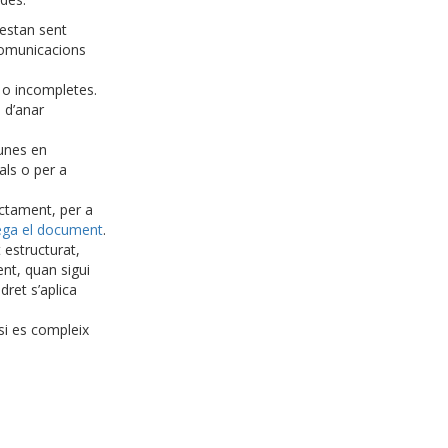
 estan sent
 comunicacions
s o incompletes.
à d’anar
 unes en
als o per a
actament, per a
ega el document
.
 estructurat,
nt, quan sigui
dret s’aplica
 si es compleix