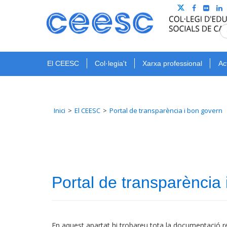
El CEESC
Col·legia't
Xarxa professional
Ac
Inici
El CEESC
Portal de transparència i bon govern
Portal de transparència
En aquest apartat hi trobareu tota la documentació rel