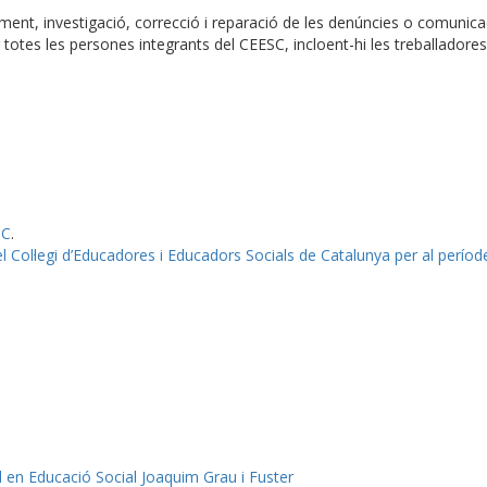
tament, investigació, correcció i reparació de les denúncies o comunic
otes les persones integrants del CEESC, incloent-hi les treballadores 
SC
.
l Col·legi d’Educadores i Educadors Socials de Catalunya per al perío
l en Educació Social Joaquim Grau i Fuster