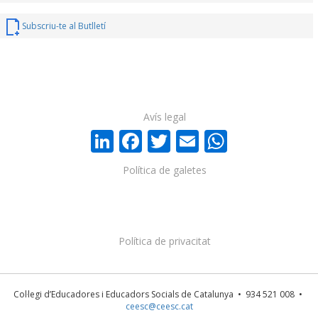
Subscriu-te al Butlletí
Avís legal
LinkedIn
Facebook
Twitter
Email
WhatsA
Política de galetes
Política de privacitat
Col·legi d’Educadores i Educadors Socials de Catalunya • 934 521 008 •
ceesc@ceesc.cat