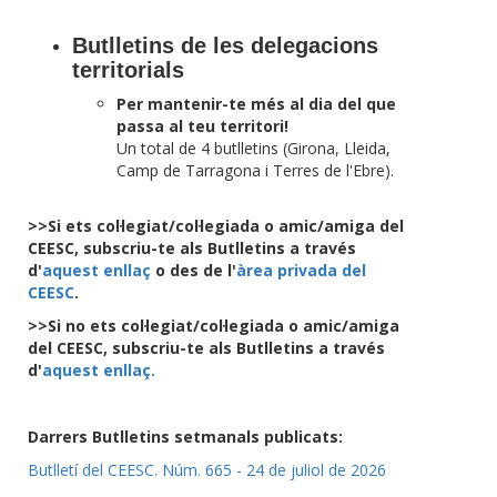
Butlletins de les delegacions
territorials
Per mantenir-te més al dia del que
passa al teu territori!
Un total de 4 butlletins (Girona, Lleida,
Camp de Tarragona i Terres de l'Ebre).
>>Si ets col·legiat/col·legiada o amic/amiga del
CEESC, subscriu-te als Butlletins a través
d'
aquest enllaç
o des de l'
àrea privada del
CEESC
.
>>Si no ets col·legiat/col·legiada o amic/amiga
del CEESC, subscriu-te als Butlletins a través
d'
aquest enllaç.
Darrers Butlletins setmanals publicats:
Butlletí del CEESC. Núm. 665 - 24 de juliol de 2026