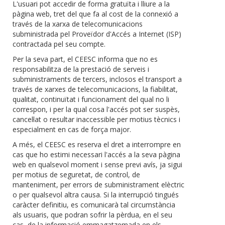
L'usuari pot accedir de forma gratuïta i lliure a la
pàgina web, tret del que fa al cost de la connexió a
través de la xarxa de telecomunicacions
subministrada pel Proveïdor d'Accés a Internet (ISP)
contractada pel seu compte.
Per la seva part, el CEESC informa que no es
responsabilitza de la prestació de serveis i
subministraments de tercers, inclosos el transport a
través de xarxes de telecomunicacions, la fiabilitat,
qualitat, continuïtat i funcionament del qual no li
correspon, i per la qual cosa l'accés pot ser suspès,
cancel·lat o resultar inaccessible per motius tècnics i
especialment en cas de força major.
A més, el CEESC es reserva el dret a interrompre en
cas que ho estimi necessari l'accés a la seva pàgina
web en qualsevol moment i sense previ avís, ja sigui
per motius de seguretat, de control, de
manteniment, per errors de subministrament elèctric
o per qualsevol altra causa. Si la interrupció tingués
caràcter definitiu, es comunicarà tal circumstància
als usuaris, que podran sofrir la pèrdua, en el seu
cas, de la informació emmagatzemada en els