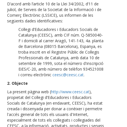
D’acord amb l’article 10 de la Llei 34/2002, d’11 de
juliol, de Serveis de la Societat de la Informació i de
Comerç Electrònic (LSSICE), us informen de les
següents dades identificatives:
Col·legi d’Educadores i Educadors Socials de
Catalunya (CEESC), amb CIF núm. Q-5850040-
F i domicili al carrer Aragó, 141-143, 4a. planta
de Barcelona (08015 Barcelona), Espanya, es
troba inscrit en el Registre Públic de Col·legis
Professionals de Catalunya, amb data 10 de
setembre de 1999, sota el número d'inscripció
EiES/C-20, amb número de telèfon 934521008
i correu electrònic
ceesc@ceesc.cat
.
2. Objecte
La present pàgina web (
http://www.ceesc.cat
),
propietat del Col·legi d’Educadores i Educadors
Socials de Catalunya (en endavant, CEESC), ha estat
creada i dissenyada per donar a conèixer i permetre
l'accés general de tots els usuaris d'Internet,
especialment de tots els col·legiats i col·legiades del
CEESC, a la informació, activitats, productes i serveis