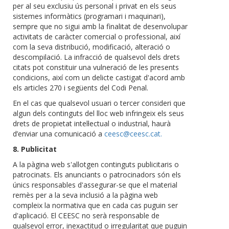
per al seu exclusiu ús personal i privat en els seus
sistemes informàtics (programari i maquinari),
sempre que no sigui amb la finalitat de desenvolupar
activitats de caràcter comercial o professional, així
com la seva distribució, modificació, alteració o
descompilació. La infracció de qualsevol dels drets
citats pot constituir una vulneració de les presents
condicions, així com un delicte castigat d'acord amb
els articles 270 i següents del Codi Penal.
En el cas que qualsevol usuari o tercer consideri que
algun dels continguts del lloc web infringeix els seus
drets de propietat intel·lectual o industrial, haurà
d’enviar una comunicació a
ceesc@ceesc.cat.
8. Publicitat
A la pàgina web s'allotgen continguts publicitaris o
patrocinats. Els anunciants o patrocinadors són els
únics responsables d'assegurar-se que el material
remès per a la seva inclusió a la pàgina web
compleix la normativa que en cada cas puguin ser
d'aplicació. El CEESC no serà responsable de
qualsevol error, inexactitud o irregularitat que puguin