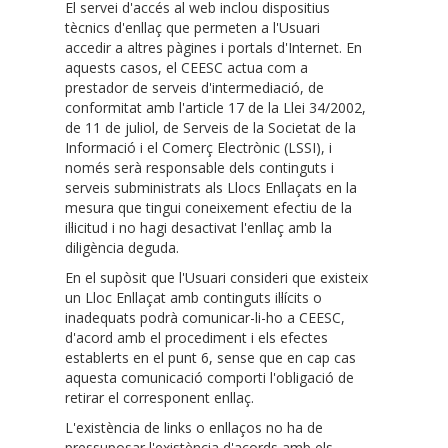
El servei d'accés al web inclou dispositius
tècnics d'enllaç que permeten a l'Usuari
accedir a altres pàgines i portals d'Internet. En
aquests casos, el CEESC actua com a
prestador de serveis d'intermediació, de
conformitat amb l'article 17 de la Llei 34/2002,
de 11 de juliol, de Serveis de la Societat de la
Informació i el Comerç Electrònic (LSSI), i
només serà responsable dels continguts i
serveis subministrats als Llocs Enllaçats en la
mesura que tingui coneixement efectiu de la
il·licitud i no hagi desactivat l'enllaç amb la
diligència deguda.
En el supòsit que l'Usuari consideri que existeix
un Lloc Enllaçat amb continguts il·lícits o
inadequats podrà comunicar-li-ho a CEESC,
d'acord amb el procediment i els efectes
establerts en el punt 6, sense que en cap cas
aquesta comunicació comporti l'obligació de
retirar el corresponent enllaç.
L'existència de links o enllaços no ha de
pressuposar l'existència d'acords amb els