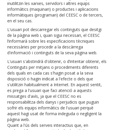
inutilitzin les xarxes, servidors i altres equips
informàtics (maquinari) o productes i aplicacions
informàtiques (programari) del CEESC o de tercers,
en el seu cas.
L'usuari pot descarregar els continguts que desitgi
de la pàgina web i, quan sigui necessari, el CEESC
l’informarà sobre les especificacions tècniques
necessàries per procedir a la descàrrega
d'informació i continguts de la seva pàgina web.
L'usuari s'abstindrà d'obtenir, o d’intentar obtenir, els
Continguts per mitjans o procediments diferents
dels quals en cada cas s'hagin posat a la seva
disposició o hagin indicat a l'efecte o dels que
s'utilitzin habitualment a Internet. En aquest sentit,
es prega a l'usuari que faci atenció a aquests
missatges d'avís, ja que el CEESC no es
responsabilitza dels danys i perjudicis que puguin
sofrir els equips informàtics de l'usuari perquè
aquest hagi usat de forma indeguda o negligent la
pàgina web.
Quant a l'ús dels serveis interactius que, en