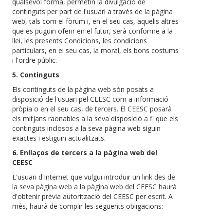
qualsevol forma, permetin la divulgació de
continguts per part de l'usuari a través de la pàgina
web, tals com el fòrum i, en el seu cas, aquells altres
que es puguin oferir en el futur, serà conforme a la
llei, les presents Condicions, les condicions
particulars, en el seu cas, la moral, els bons costums
i l'ordre públic.
5. Continguts
Els continguts de la pàgina web són posats a
disposició de l'usuari pel CEESC com a informació
pròpia o en el seu cas, de tercers. El CEESC posarà
els mitjans raonables a la seva disposició a fi que els
continguts inclosos a la seva pàgina web siguin
exactes i estiguin actualitzats.
6. Enllaços de tercers a la pàgina web del
CEESC
L'usuari d'Internet que vulgui introduir un link des de
la seva pàgina web a la pàgina web del CEESC haurà
d'obtenir prèvia autorització del CEESC per escrit. A
més, haurà de complir les següents obligacions: