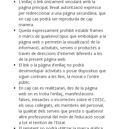
L’enllaç o link únicament vincularà amb la
pàgina principal, llevat autorització expressa
per redireccionar a una pàgina secundària, que
en cap cas podrà ser reproduïda de cap
manera.
Queda expressament prohibit establir frames
o marcs de qualsevol tipus que emboliquin a la
pàgina web o permetin la visualització de la
informació, activitats, serveis o productes a
través de direccions d'Internet diferents a les
de la present pàgina web.
El link o la pàgina d'enllaç no podrà
desenvolupar activitats o posar dispositius que
siguin contraris a les lleis, la moral o l'ordre
públic.
En cap cas es realitzaran, des de la pàgina
web on es troba l'enllaç, manifestacions
falses, inexactes o incorrectes sobre el CEESC,
els seus col·legiats, els membres del personal,
la qualitat dels serveis que presta o qualsevol
altre professional del món de l’educació social
a tot el territori de l'Estat.
El remitent no podrà utilitzar la marca gràfica