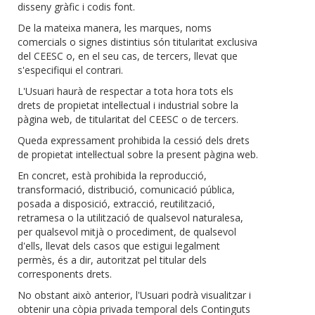
disseny gràfic i codis font.
De la mateixa manera, les marques, noms
comercials o signes distintius són titularitat exclusiva
del CEESC o, en el seu cas, de tercers, llevat que
s'especifiqui el contrari.
L'Usuari haurà de respectar a tota hora tots els
drets de propietat intel·lectual i industrial sobre la
pàgina web, de titularitat del CEESC o de tercers.
Queda expressament prohibida la cessió dels drets
de propietat intel·lectual sobre la present pàgina web.
En concret, està prohibida la reproducció,
transformació, distribució, comunicació pública,
posada a disposició, extracció, reutilització,
retramesa o la utilització de qualsevol naturalesa,
per qualsevol mitjà o procediment, de qualsevol
d'ells, llevat dels casos que estigui legalment
permès, és a dir, autoritzat pel titular dels
corresponents drets.
No obstant això anterior, l'Usuari podrà visualitzar i
obtenir una còpia privada temporal dels Continguts