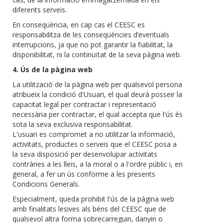
diferents serveis.
En conseqüència, en cap cas el CEESC es
responsabilitza de les conseqüències d’eventuals
interrupcions, ja que no pot garantir la fiabilitat, la
disponibilitat, ni la continuïtat de la seva pàgina web.
4. Ús de la pàgina web
La utilització de la pàgina web per qualsevol persona
atribueix la condició d'Usuari, el qual deurà posseir la
capacitat legal per contractar i representació
necessària per contractar, el qual accepta que l'ús és
sota la seva exclusiva responsabilitat.
L'usuari es compromet a no utilitzar la informació,
activitats, productes o serveis que el CEESC posa a
la seva disposició per desenvolupar activitats
contràries a les lleis, a la moral o a l'ordre públic i, en
general, a fer un ús conforme a les presents
Condicions Generals.
Especialment, queda prohibit l'ús de la pàgina web
amb finalitats lesives als béns del CEESC que de
qualsevol altra forma sobrecarreguin, danyin o