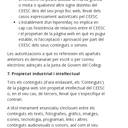
o mixta o qualsevol altre signe distintiu del
CEESC dins del seu propi lloc web, llevat dels
casos expressament autoritzats pel CEESC.
L’establiment d’un hiperenllaç no implica en
cap cas l’existència de relacions entre el CEESC
i el propietari de la pàgina web en què es pugui
establir, ni l’acceptació i aprovació per part del
CEESC dels seus continguts o serveis.
Les autoritzacions a què es refereixen els apartats
anteriors es demanaran per escrit o per correu
electrònic adreçats a la Junta de Govern del Col·legi.
7. Propietat industrial i intel·lectual
Tots els continguts (d'ara endavant, els 'Continguts')
de la pàgina web són propietat intel·lectual del CEESC
o, en el seu cas, de tercers, llevat que s'especifiqui el
contrari.
A títol merament enunciatiu s’inclouen entre els
continguts els texts, fotografies, gràfics, imatges,
icones, tecnologia, programari, links i altres
continguts audiovisuals o sonors, així com el seu