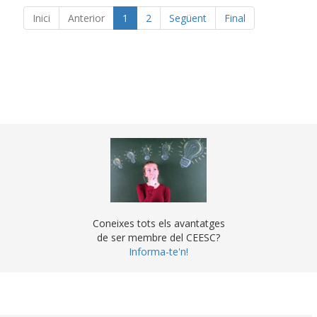
Inici
Anterior
1
2
Següent
Final
Coneixes tots els avantatges
de ser membre del CEESC?
Informa-te'n!