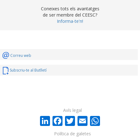
Coneixes tots els avantatges
de ser membre del CEESC?
Informa-te'n!
Correu web
Subscriu-te al Butlletí
Avís legal
LinkedIn
Facebook
Twitter
Email
WhatsA
Política de galetes