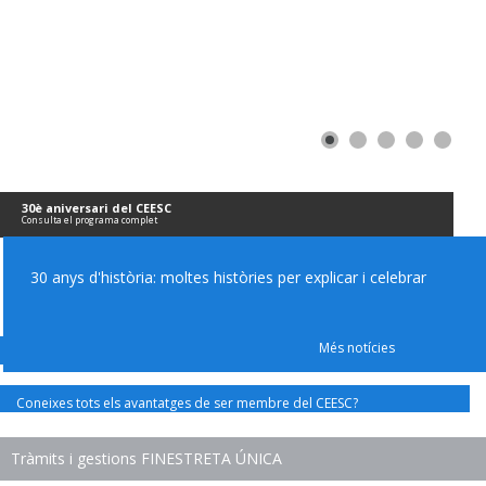
30è aniversari del CEESC
Consulta el programa complet
30 anys d'història: moltes històries per explicar i celebrar
Més notícies
Coneixes tots els avantatges de ser membre del CEESC?
Tràmits i gestions FINESTRETA ÚNICA