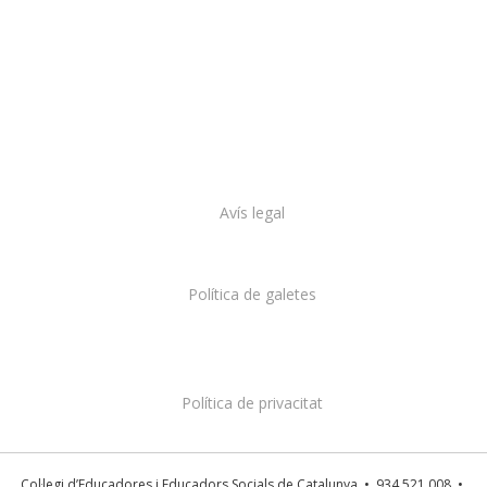
Avís legal
Política de galetes
Política de privacitat
Col·legi d’Educadores i Educadors Socials de Catalunya • 934 521 008 •