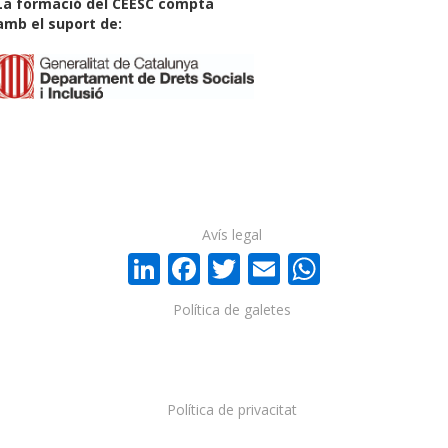
La formació del CEESC compta
amb el suport de:
Avís legal
LinkedIn
Facebook
Twitter
Email
WhatsA
Política de galetes
Política de privacitat