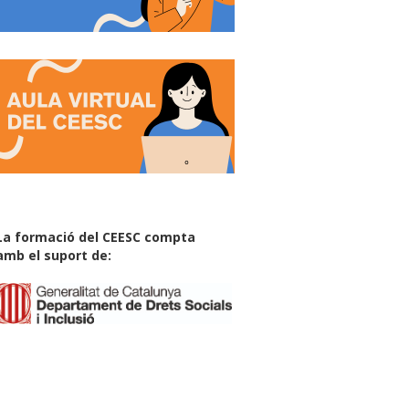
La formació del CEESC compta
amb el suport de: