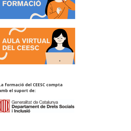
La formació del CEESC compta
amb el suport de: