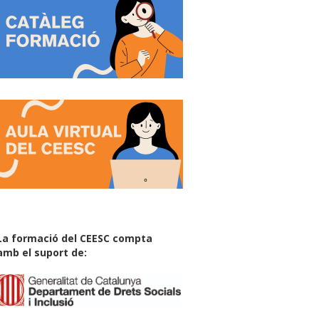
La formació del CEESC compta
amb el suport de: