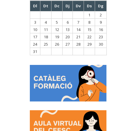
Dl
Dt
Dc
Dj
Dv
Ds
Dg
1
2
3
4
5
6
7
8
9
10
11
12
13
14
15
16
17
18
19
20
21
22
23
24
25
26
27
28
29
30
31