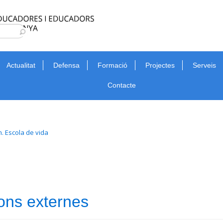
Type 2 or more characters for results.
Cerca
Actualitat
Defensa
Formació
Projectes
Serveis
Contacte
. Escola de vida
ons externes