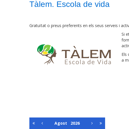
Tàlem. Escola de vida
Gratuïtat o preus preferents en els seus serveis i activ
Si e
form
acti
Els 
a me
Agost
2026