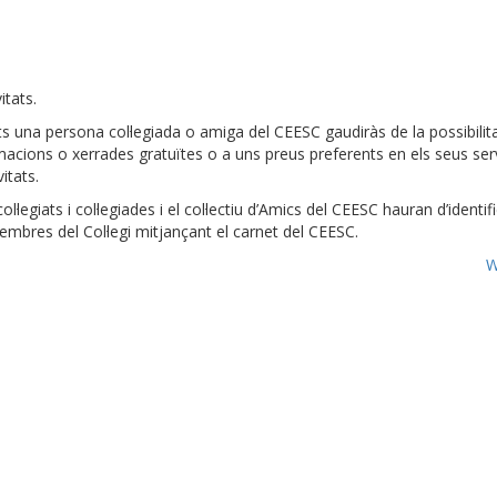
itats.
ts una persona col·legiada o amiga del CEESC gaudiràs de la possibilitat
acions o xerrades gratuïtes o a uns preus preferents en els seus serv
vitats.
col·legiats i col·legiades i el col·lectiu d’Amics del CEESC hauran d’ident
mbres del Col·legi mitjançant el carnet del CEESC.
W