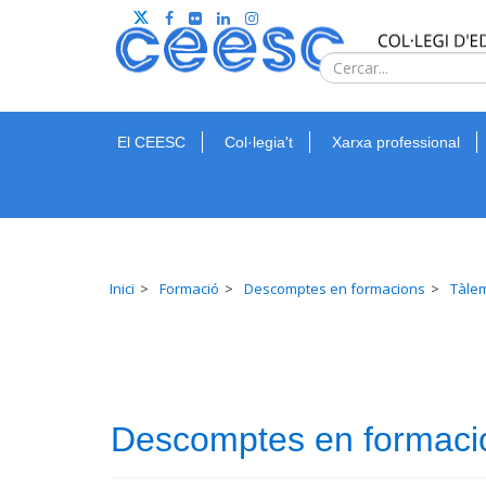
El CEESC
Col·legia't
Xarxa professional
Inici
Formació
Descomptes en formacions
Tàlem
Descomptes en formaci