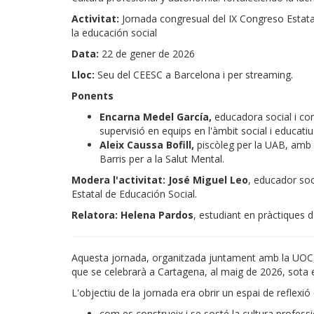
Activitat:
Jornada congresual del IX Congreso Estatal
la educación social
Data:
22 de gener de 2026
Lloc:
Seu del CEESC a Barcelona i per streaming.
Ponents
Encarna Medel García,
educadora social i co
supervisió en equips en l'àmbit social i educatiu
Aleix Caussa Bofill,
piscòleg per la UAB, amb 
Barris per a la Salut Mental.
Modera l'activitat: José Miguel Leo
, educador soc
Estatal de Educación Social.
Relatora: Helena Pardos
, estudiant en pràctiques 
Aquesta jornada, organitzada juntament amb la UOC, 
que se celebrarà a Cartagena, al maig de 2026, sota e
L'objectiu de la jornada era obrir un espai de reflexió c
com es construeix i se sosté la cultura professi