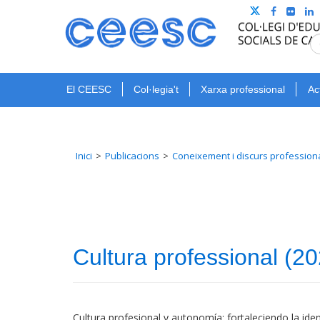
El CEESC
Col·legia't
Xarxa professional
Ac
Inici
Publicacions
Coneixement i discurs profession
Cultura professional (2
Cultura profesional y autonomía: fortaleciendo la ide