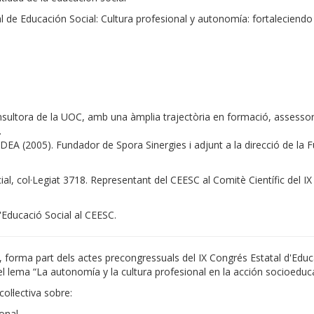
 de Educación Social: Cultura profesional y autonomía: fortaleciendo 
nsultora de la UOC, amb una àmplia trajectòria en formació, assesso
.
DEA (2005). Fundador de Spora Sinergies i adjunt a la direcció de la
ial, col·Legiat 3718. Representant del CEESC al Comitè Científic del I
d'Educació Social al CEESC.
forma part dels actes precongressuals del IX Congrés Estatal d'Educa
l lema “La autonomía y la cultura profesional en la acción socioeduca
ol·lectiva sobre:
onal,