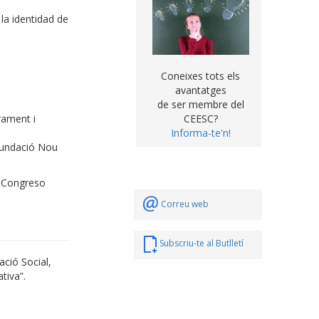
la identidad de
Coneixes tots els
avantatges
de ser membre del
rament i
CEESC?
Informa-te'n!
 Fundació Nou
X Congreso
Correu web
Subscriu-te al Butlletí
ció Social,
tiva”.