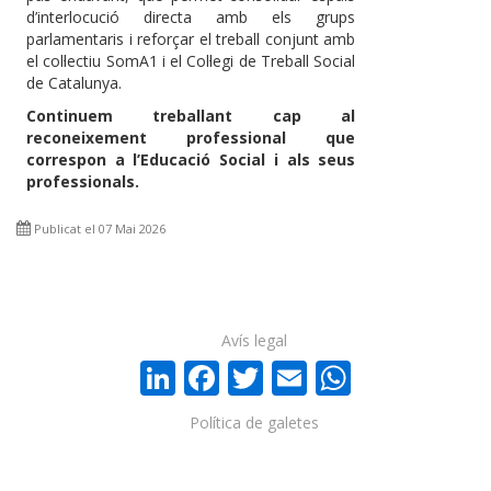
d’interlocució directa amb els grups
parlamentaris i reforçar el treball conjunt amb
el col·lectiu SomA1 i el Col·legi de Treball Social
de Catalunya.
Continuem treballant cap al
reconeixement professional que
correspon a l’Educació Social i als seus
professionals.
Publicat el 07 Mai 2026
Avís legal
LinkedIn
Facebook
Twitter
Email
WhatsA
Política de galetes