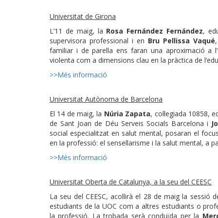
Universitat de Girona
L’11 de maig, la
Rosa Fernández Fernández
, ed
supervisora professional i en
Bru Pellissa Vaqué
familiar i de parella ens faran una aproximació a l’
violenta com a dimensions clau en la pràctica de l’edu
>>Més informació
Universitat Autònoma de Barcelona
El 14 de maig, la
Núria Zapata
, col·legiada 10858, 
de Sant Joan de Déu Serveis Socials Barcelona i
J
social especialitzat en salut mental, posaran el focu
en la professió: el sensellarisme i la salut mental, a p
>>Més informació
Universitat Oberta de Catalunya, a la seu del CEESC
La seu del CEESC, acollirà el 28 de maig la sessió d
estudiants de la UOC com a altres estudiants o profe
la professió. La trobada serà conduïda per la
Mer