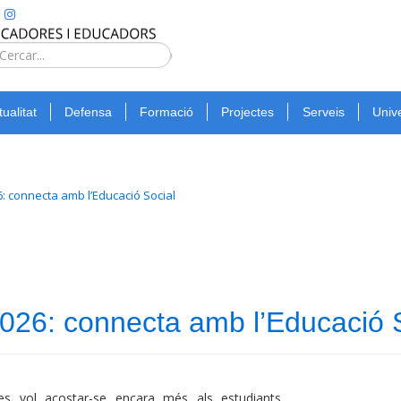
Type 2 or
more
Cerca
characters
for
tualitat
Defensa
Formació
Projectes
Serveis
Unive
results.
: connecta amb l’Educació Social
026: connecta amb l’Educació 
es vol acostar-se encara més als estudiants