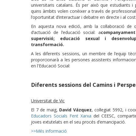
universitaris catalans. És per això que estudiants 
quins àmbits volen conèixer a través de professionals c
l’oportunitat d’interactuar i debatre en directe i al cos
En aquesta nova edició, amb la col·laboració de q
d’actuació de l’educació social: a
companyament a
supervisió; educació sexual i desenvol
transformació.
A les diferents sessions, un membre de l’equip tècn
proporcionarà a les persones assistents informacions
en l'Educació Social:
Diferents sessions del Camins i Perspe
Universitat de Vic
El 7 de maig,
David Vázquez
, col·legiat 5992, i co
Educadors Socials Fent Xarxa
del CEESC, compartir
joves extutelats en el seu procés d’emancipació.
>>Més informació