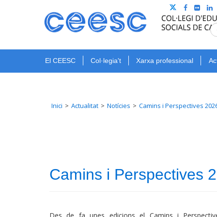
El CEESC
Col·legia't
Xarxa professional
Ac
Inici
Actualitat
Notícies
Camins i Perspectives 2026
Camins i Perspectives 2
Des de fa unes edicions el Camins i Perspectiv