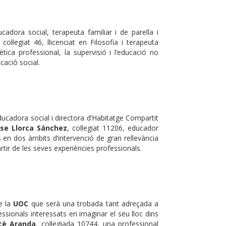
ucadora social, terapeuta familiar i de parella i
, col·legiat 46, llicenciat en Filosofia i terapeuta
ètica professional, la supervisió i l’educació no
cació social.
educadora social i directora d’Habitatge Compartit
ose Llorca Sánchez
, col·legiat 11206, educador
s en dos àmbits d’intervenció de gran rellevància
artir de les seves experiències professionals.
e la
UOC
que serà una trobada tant adreçada a
ssionals interessats en imaginar el seu lloc dins
cè Aranda
, col·legiada 10744, una professional