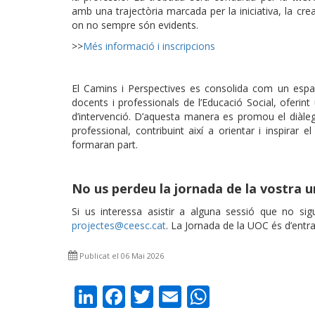
amb una trajectòria marcada per la iniciativa, la creat
on no sempre són evidents.
>>
Més informació i inscripcions
El Camins i Perspectives es consolida com un espai 
docents i professionals de l’Educació Social, oferint
d’intervenció. D’aquesta manera es promou el diàleg, 
professional, contribuint així a orientar i inspirar 
formaran part.
No us perdeu la jornada de la vostra u
Si us interessa asistir a alguna sessió que no sig
projectes@ceesc.cat
. La Jornada de la UOC és d’entrad
Publicat el 06 Mai 2026
LinkedIn
Facebook
Twitter
Email
WhatsAp