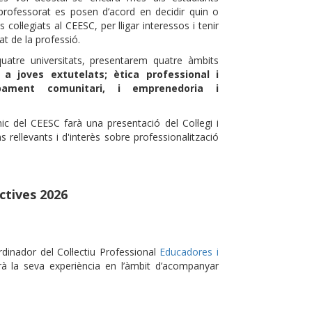
i professorat es posen d’acord en decidir quin o
ol·legiats al CEESC, per lligar interessos i tenir
tat de la professió.
uatre universitats, presentarem quatre àmbits
 joves extutelats; ètica professional i
upament comunitari, i emprenedoria i
ic del CEESC farà una presentació del Col·legi i
 rellevants i d'interès sobre professionalització
ctives 2026
ordinador del Col·lectiu Professional
Educadores i
à la seva experiència en l’àmbit d’acompanyar