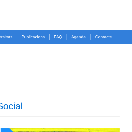
rsitats
Publicacions
FAQ
Agenda
Contacte
Social