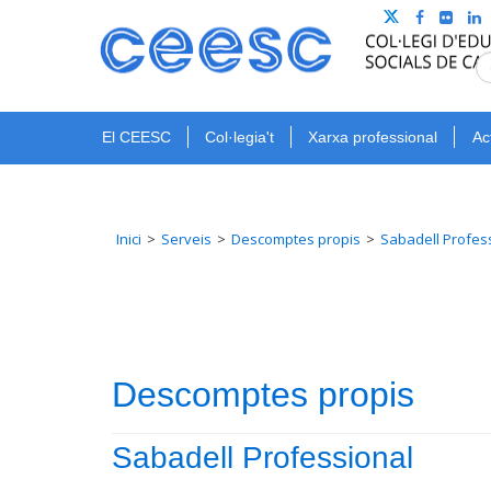
El CEESC
Col·legia't
Xarxa professional
Ac
Inici
Serveis
Descomptes propis
Sabadell Profes
Descomptes propis
Sabadell Professional