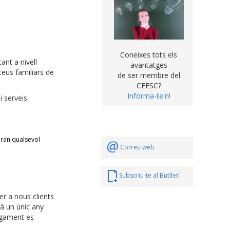
Coneixes tots els
ant a nivell
avantatges
teus familiars de
de ser membre del
CEESC?
Informa-te'n!
 serveis
dran qualsevol
Correu web
Subscriu-te al Butlletí
r a nous clients
à un únic any
agament es