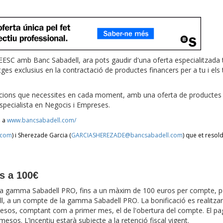
EESC amb Banc Sabadell, ara pots gaudir d'una oferta especialitzada t
s exclusius en la contractació de productes financers per a tu i els 
lucions que necessites en cada moment, amb una oferta de productes i
specialista en Negocis i Empreses.
a a
www.bancsabadell.com/
.com
) i Sherezade Garcia (
GARCIASHEREZADE@bancsabadell.com
) que et resol
ns a 100€
 la gamma Sabadell PRO, fins a un màxim de 100 euros per compte, pe
l, a un compte de la gamma Sabadell PRO. La bonificació es realitzar
 mesos, comptant com a primer mes, el de l'obertura del compte. El p
sos. L’incentiu estarà subjecte a la retenció fiscal vigent.