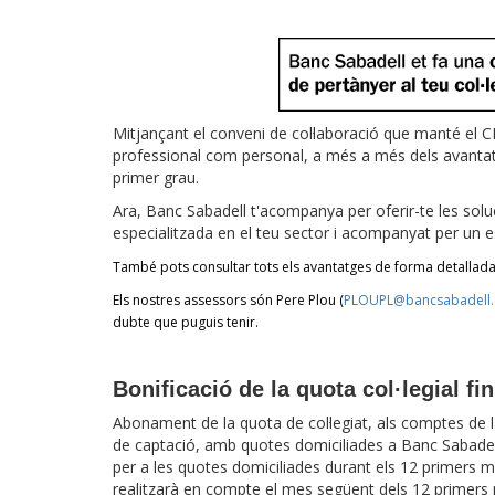
Mitjançant el conveni de col·laboració que manté el C
professional com personal, a més a més dels avantatge
primer grau.
Ara, Banc Sabadell t'acompanya per oferir-te les so
especialitzada en el teu sector i acompanyat per un e
També pots consultar tots els avantatges de forma detallad
Els nostres assessors són Pere Plou (
PLOUPL@bancsabadell
dubte que puguis tenir.
Bonificació de la quota col·legial fi
Abonament de la quota de col·legiat, als comptes de
de captació, amb quotes domiciliades a Banc Sabadel
per a les quotes domiciliades durant els 12 primers
realitzarà en compte el mes següent dels 12 primers me