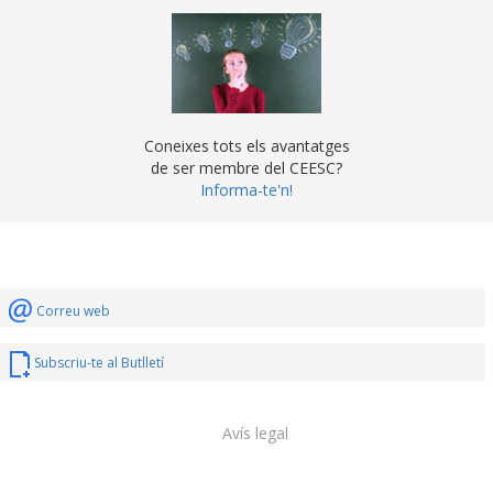
Coneixes tots els avantatges
de ser membre del CEESC?
Informa-te'n!
Correu web
Subscriu-te al Butlletí
Avís legal