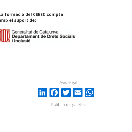
La formació del CEESC compta
amb el suport de:
Avís legal
LinkedIn
Facebook
Twitter
Email
WhatsA
Política de galetes