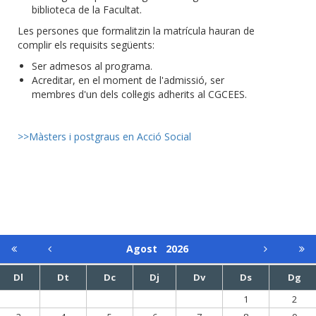
biblioteca de la Facultat.
Les persones que formalitzin la matrícula hauran de
complir els requisits següents:
Ser admesos al programa.
Acreditar, en el moment de l'admissió, ser
membres d'un dels col·legis adherits al CGCEES.
>>Màsters i postgraus en Acció Social
Agost
2026
Dl
Dt
Dc
Dj
Dv
Ds
Dg
1
2