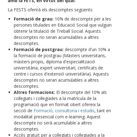
amb la FETS, en virtut del qual:
La FESTS oferirà els descomptes següents:
Formació de grau:
10% de descompte per a les
persones titulades en Educació Social que vulguin
obtenir la titulació de Treball Social. Aquests
descomptes no seran acumulables a altres
descomptes.
Formació de postgrau:
descompte d'un 10% a
la formació de postgrau (Màsters universitaris,
màsters propis, diploma d'especialització
universitària, expert universitari, certificats de
centre i cursos d'extensió universitària). Aquests
descomptes no seran acumulables a altres
descomptes.
Altres formacions:
El descompte del 10% als
col·legiats i col·legiades a la matrícula de la
programació que en format obert ofereix la
secció de
Formació, consultoria i estudis
, tant en
modalitat presencial com e-learning. Aquest
descompte no serà acumulable a altres
descomptes.
Accés gratuït per a col·legiats i col·legiades a la