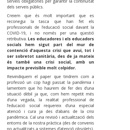
serveis obligatòries per garantir la continuïtat
dels serveis públics.
Creiem que és molt important que es
reconegui la tasca que han fet els
professionals de l’educació social davant la
COVID-19, i no només per una qüestió
retributiva.
Les educadores i els educadors
socials hem sigut part del mur de
contenció d’aquesta crisi que avui, tot i
ser sobretot sanitària, des de ja mateix
és també una crisi social, amb un
impacte previsible molt colpidor.
Reivindiquem el paper que tindrem com a
professió un cop hagi passat la pandèmia i
lamentem que ho haurem de fer des d’una
situació dèbil ja que, com hem repetit més
d’una vegada, la realitat professional de
l’educació social requereix d’una especial
atenció i cura ja des d’abans de la crisi
pandèmica. Cal una revisió i actualització dels
entorns de la nostra pràctica (des de convenis
no actualitzats a sistemes d’atenció obsolets).