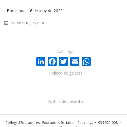
Barcelona, 16 de juny de 2020
Publicat el 16 Juny 2020
Avís legal
LinkedIn
Facebook
Twitter
Email
WhatsA
Política de galetes
Política de privacitat
Col·legi d’Educadores i Educadors Socials de Catalunya • 934 521 008 •