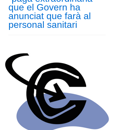
que el Govern ha
anunciat que farà al
personal sanitari