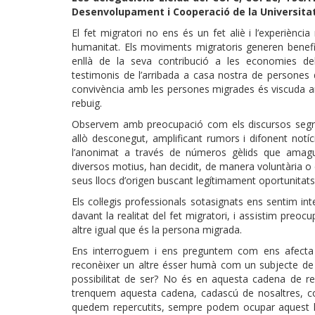
Desenvolupament i Cooperació de la Universitat
El fet migratori no ens és un fet aliè i l’experiènc
humanitat. Els moviments migratoris generen benefic
enllà de la seva contribució a les economies de
testimonis de l’arribada a casa nostra de persones 
convivència amb les persones migrades és viscuda amb
rebuig.
Observem amb preocupació com els discursos segre
allò desconegut, amplificant rumors i difonent notí
l’anonimat a través de números gèlids que amague
diversos motius, han decidit, de manera voluntària o
seus llocs d’origen buscant legítimament oportunitats 
Els col·legis professionals sotasignats ens sentim in
davant la realitat del fet migratori, i assistim pre
altre igual que és la persona migrada.
Ens interroguem i ens preguntem com ens afecta 
reconèixer un altre ésser humà com un subjecte de 
possibilitat de ser? No és en aquesta cadena de re
trenquem aquesta cadena, cadascú de nosaltres, co
quedem repercutits, sempre podem ocupar aquest l