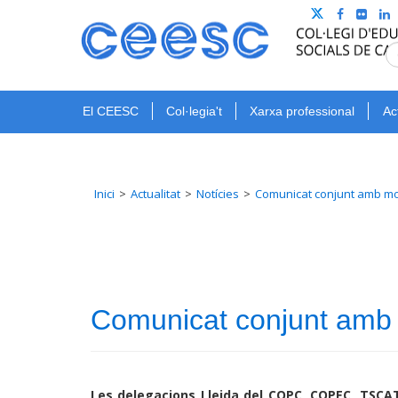
El CEESC
Col·legia't
Xarxa professional
Ac
Inici
Actualitat
Notícies
Comunicat conjunt amb mot
Comunicat conjunt amb m
Les delegacions Lleida del COPC, COPEC, TSCAT