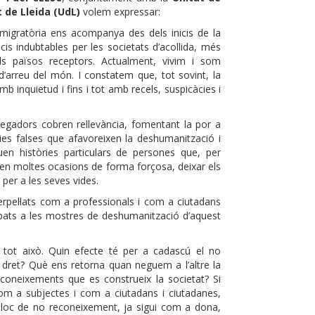
 de Lleida (UdL)
volem expressar:
ia migratòria ens acompanya des dels inicis de la
is indubtables per les societats d’acollida, més
ls països receptors. Actualment, vivim i som
d’arreu del món. I constatem que, tot sovint, la
 inquietud i fins i tot amb recels, suspicàcies i
gadors cobren rellevància, fomentant la por a
cies falses que afavoreixen la deshumanització i
n històries particulars de persones que, per
 en moltes ocasions de forma forçosa, deixar els
per a les seves vides.
terpel·lats com a professionals i com a ciutadans
ocupats a les mostres de deshumanització d’aquest
tot això. Quin efecte té per a cadascú el no
dret? Què ens retorna quan neguem a l’altre la
coneixements que es construeix la societat? Si
m a subjectes i com a ciutadans i ciutadanes,
loc de no reconeixement, ja sigui com a dona,