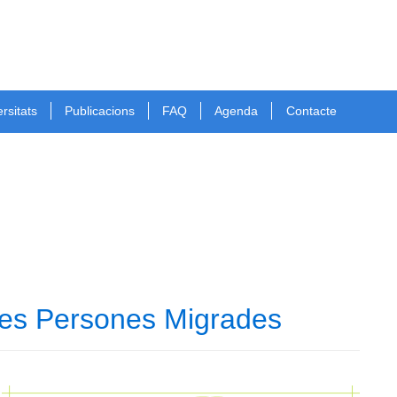
rsitats
Publicacions
FAQ
Agenda
Contacte
 les Persones Migrades