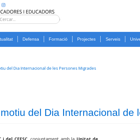
Type 2 or
more
Cerca
characters
for
tualitat
Defensa
Formació
Projectes
Serveis
Unive
results.
iu del Dia Internacional de les Persones Migrades
otiu del Dia Internacional de
 i del CEESC
, conjuntament amb la
Unitat de