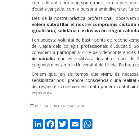
com a infant, com a persona trans, com a persona 
d’edat avançada, com a persona amb diversitat func
Des de la nostra pràctica professional, observem 
volem subratllar el nostre compromís ciutadà e
igualitària, solidària i inclusiva on tingui cabu
I en aquesta voluntat de bastir ponts de reconeixemen
de Lleida dels col·legis professionals d’Educació So
convidem a participar al cicle de videoconferències
de mirades
que es realitzarà durant el març de 2
conjuntament amb la Universitat de Lleida. En breu u
Creiem que, en els temps que vivim, és necessar
sensibilitzar-nos i prendre consciència d'una reali
del respecte i coneixement mutu podem contribuir a 
esperança.
Publicat el 18 Desembre 2020
LinkedIn
Facebook
Twitter
Email
WhatsAp