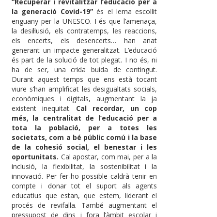
“Recuperar i revitalitzar l’educació per a
la generació Covid-19”
és el lema escollit
enguany per la UNESCO. I és que l’amenaça,
la desil·lusió, els contratemps, les reaccions,
els encerts, els desencerts… han anat
generant un impacte generalitzat. L’educació
és part de la solució de tot plegat. I no és, ni
ha de ser, una crida buida de contingut.
Durant aquest temps que ens està tocant
viure s’han amplificat les desigualtats socials,
econòmiques i digitals, augmentant la ja
existent inequitat.
Cal recordar, un cop
més, la centralitat de l’educació per a
tota la població, per a totes les
societats, com a bé públic comú i la base
de la cohesió social, el benestar i les
oportunitats.
Cal apostar, com mai, per a la
inclusió, la flexibilitat, la sostenibilitat i la
innovació. Per fer-ho possible caldrà tenir en
compte i donar tot el suport als agents
educatius que estan, que estem, liderant el
procés de revifalla. També augmentant el
pressupost de dins i fora l’àmbit escolar i