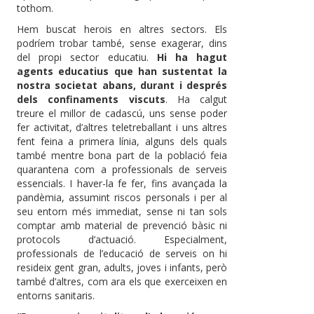
tothom.
Hem buscat herois en altres sectors. Els
podríem trobar també, sense exagerar, dins
del propi sector educatiu.
Hi ha hagut
agents educatius que han sustentat la
nostra societat abans, durant i després
dels confinaments viscuts
. Ha calgut
treure el millor de cadascú, uns sense poder
fer activitat, d’altres teletreballant i uns altres
fent feina a primera línia, alguns dels quals
també mentre bona part de la població feia
quarantena com a professionals de serveis
essencials. I haver-la fe fer, fins avançada la
pandèmia, assumint riscos personals i per al
seu entorn més immediat, sense ni tan sols
comptar amb material de prevenció bàsic ni
protocols d’actuació. Especialment,
professionals de l’educació de serveis on hi
resideix gent gran, adults, joves i infants, però
també d’altres, com ara els que exerceixen en
entorns sanitaris.