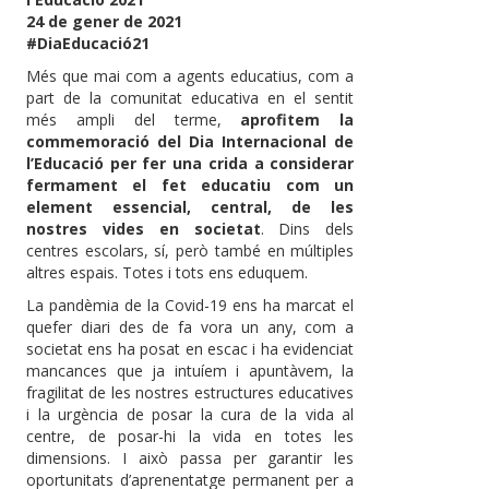
24 de gener de 2021
#DiaEducació21
Més que mai com a agents educatius, com a
part de la comunitat educativa en el sentit
més ampli del terme,
aprofitem la
commemoració del Dia Internacional de
l’Educació per fer una crida a considerar
fermament el fet educatiu com un
element essencial, central, de les
nostres vides en societat
. Dins dels
centres escolars, sí, però també en múltiples
altres espais. Totes i tots ens eduquem.
La pandèmia de la Covid-19 ens ha marcat el
quefer diari des de fa vora un any, com a
societat ens ha posat en escac i ha evidenciat
mancances que ja intuíem i apuntàvem, la
fragilitat de les nostres estructures educatives
i la urgència de posar la cura de la vida al
centre, de posar-hi la vida en totes les
dimensions. I això passa per garantir les
oportunitats d’aprenentatge permanent per a