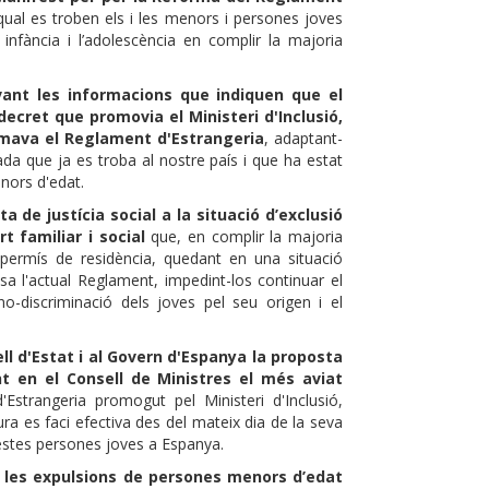
qual es troben els i les menors i persones joves
infància i l’adolescència en complir la majoria
ant les informacions que indiquen que el
l decret que promovia el Ministeri d'Inclusió,
ormava el Reglament d'Estrangeria
, adaptant-
ada que ja es troba al nostre país i que ha estat
enors d'edat.
de justícia social a la situació d’exclusió
 familiar i social
que, en complir la majoria
 permís de residència, quedant en una situació
osa l'actual Reglament, impedint-los continuar el
-discriminació dels joves pel seu origen i el
ll d'Estat i al Govern d'Espanya la proposta
t en el Consell de Ministres el més aviat
Estrangeria promogut pel Ministeri d'Inclusió,
a es faci efectiva des del mateix dia de la seva
questes persones joves a Espanya.
e les expulsions de persones menors d’edat