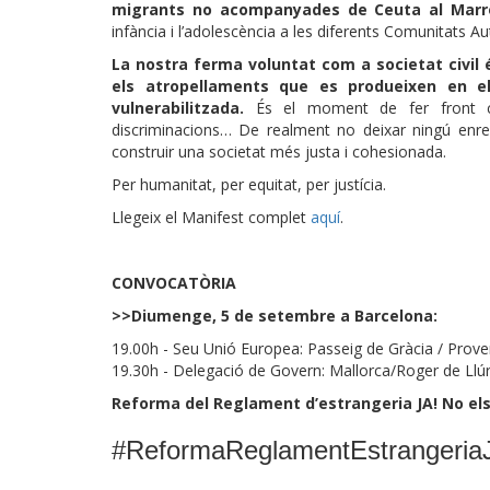
migrants no acompanyades de Ceuta al Mar
infància i l’adolescència a les diferents Comunitats 
La nostra ferma voluntat com a societat civil
els atropellaments que es produeixen en e
vulnerabilitzada.
És el moment de fer front co
discriminacions… De realment no deixar ningú enrer
construir una societat més justa i cohesionada.
Per humanitat, per equitat, per justícia.
Llegeix el Manifest complet
aquí
.
CONVOCATÒRIA
>>Diumenge, 5 de setembre a Barcelona:
19.00h - Seu Unió Europea: Passeig de Gràcia / Prov
19.30h - Delegació de Govern: Mallorca/Roger de Llúr
Reforma del Reglament d’estrangeria JA! No els t
#ReformaReglamentEstrangeria