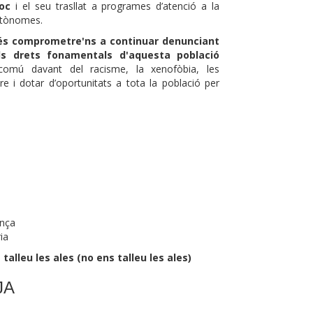
roc
i el seu trasllat a programes d’atenció a la
Autònomes.
 és comprometre'ns a continuar denunciant
ls drets fonamentals d'aquesta població
mú davant del racisme, la xenofòbia, les
e i dotar d’oportunitats a tota la població per
ença
ia
alleu les ales (no ens talleu les ales)
JA