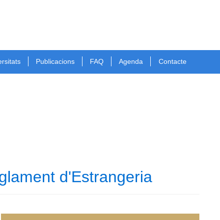
rsitats
Publicacions
FAQ
Agenda
Contacte
glament d'Estrangeria