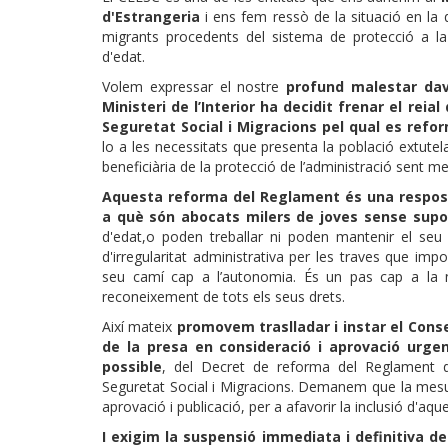
d'Estrangeria
i ens fem ressò de la situació en la 
migrants procedents del sistema de protecció a la 
d'edat.
Volem expressar el nostre
profund malestar dav
Ministeri de l’Interior ha decidit frenar el reia
Seguretat Social i Migracions pel qual es ref
lo a les necessitats que presenta la població extutel
beneficiària de la protecció de l’administració sent m
Aquesta reforma del Reglament és una resposta 
a què són abocats milers de joves sense suport
d'edat,o poden treballar ni poden mantenir el seu
d'irregularitat administrativa per les traves que imp
seu camí cap a l’autonomia. És un pas cap a la no
reconeixement de tots els seus drets.
Així mateix
promovem traslladar i instar el Conse
de la presa en consideració i aprovació urgen
possible
, del Decret de reforma del Reglament d'
Seguretat Social i Migracions. Demanem que la mesur
aprovació i publicació, per a afavorir la inclusió d'a
I exigim la suspensió immediata i definitiva d