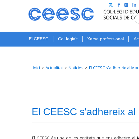
El CEESC
Col·legia't
Xarxa professional
Ac
Inici
Actualitat
Notícies
El CEESC s'adhereix al Man
El CEESC s'adhereix al 
El CEESC és una de les entitats que ens adherim al