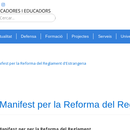
Type 2 or
more
Cerca
characters
for
tualitat
Defensa
Formació
Projectes
Serveis
Unive
results.
ifest per la Reforma del Reglament d'Estrangeria
Manifest per la Reforma del Re
Manifest per per la Reforma del Reglament