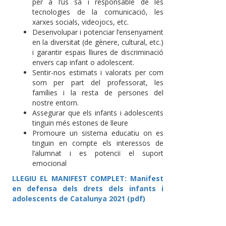
per a l’ús sa i responsable de les
tecnologies de la comunicació, les
xarxes socials, videojocs, etc.
Desenvolupar i potenciar l’ensenyament
en la diversitat (de gènere, cultural, etc.)
i garantir espais lliures de discriminació
envers cap infant o adolescent.
Sentir-nos estimats i valorats per com
som per part del professorat, les
famílies i la resta de persones del
nostre entorn.
Assegurar que els infants i adolescents
tinguin més estones de lleure
Promoure un sistema educatiu on es
tinguin en compte els interessos de
l’alumnat i es potenciï el suport
emocional
LLEGIU EL MANIFEST COMPLET: Manifest
en defensa dels drets dels infants i
adolescents de Catalunya 2021 (pdf)