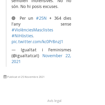
semblen inofensives. No ho
són. No hi posis excuses.
🟣 Per un
#25N
+ 364 dies
l'any sense
#ViolènciesMasclistes
#NiHòsties
.
pic.twitter.com/kc0Pr8nzJ1
— Igualtat i Feminismes
(@igualtatcat)
November 22,
2021
Publicat el 25 Novembre 2021
Avís legal