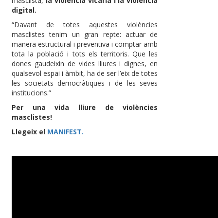
masclista,
la violència vicària i la violència
digital.
“Davant de totes aquestes violències
masclistes tenim un gran repte: actuar de
manera estructural i preventiva i comptar amb
tota la població i tots els territoris. Que les
dones gaudeixin de vides lliures i dignes, en
qualsevol espai i àmbit, ha de ser l’eix de totes
les societats democràtiques i de les seves
institucions.”
Per una vida lliure de violències
masclistes!
Llegeix el
MANIFEST.