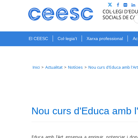
El CEESC
Col·legia't
Xarxa professional
Ac
Inici
Actualitat
Notícies
Nou curs d'Educa amb l'Ar
Nou curs d'Educa amb l
Educa amb l’Art ensenya a enriquir, potenciar i d