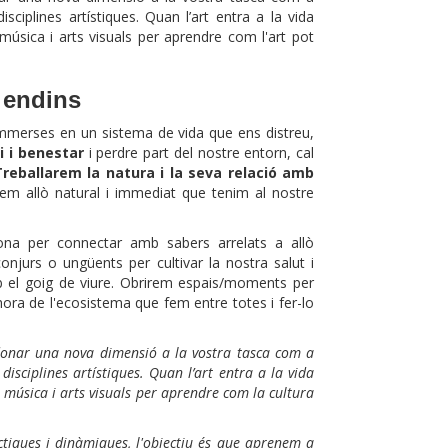
ciplines artístiques. Quan l’art entra a la vida
música i arts visuals per aprendre com l'art pot
a endins
immerses en un sistema de vida que ens distreu,
i i benestar
i perdre part del nostre entorn, cal
reballarem la natura i la seva relació amb
em allò natural i immediat que tenim al nostre
tona per connectar amb sabers arrelats a allò
 conjurs o ungüents per cultivar la nostra salut i
amb el goig de viure. Obrirem espais/moments per
lhora de l'ecosistema que fem entre totes i fer-lo
 donar una nova dimensió a la vostra tasca com a
isciplines artístiques. Quan l’art entra a la vida
, música i arts visuals per aprendre com la cultura
tiques i dinàmiques, l'objectiu és que aprenem a