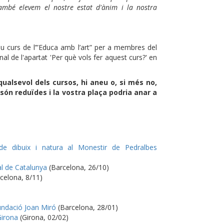
també elevem el nostre estat d'ànim i la nostra
u curs de l’”Educa amb l’art” per a membres del
al de l'apartat 'Per què vols fer aquest curs?' en
 qualsevol dels cursos, hi aneu o, si més no,
 són reduïdes i la vostra plaça podria anar a
 dibuix i natura al Monestir de Pedralbes
l de Catalunya
(Barcelona, 26/10)
celona, 8/11)
undació Joan Miró
(Barcelona, 28/01)
Girona
(Girona, 02/02)