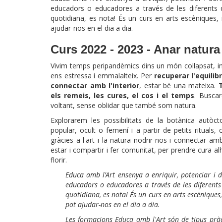
educadors o educadores a través de les diferents dis
quotidiana, es nota! És un curs en arts escèniques, 
ajudar-nos en el dia a dia.
Curs 2022 - 2023 - Anar natur
Vivim temps peripandèmics dins un món col·lapsat, 
ens estressa i emmalalteix. Per
recuperar l'equilibr
connectar amb l'interior
, estar bé una mateixa.
T
els remeis, les cures, el cos i el temps
. Buscar
voltant, sense oblidar que també som natura.
Explorarem les possibilitats de la botànica autòc
popular, ocult o femení i a partir de petits rituals,
gràcies a l'art i la natura nodrir-nos i connectar 
estar i compartir i fer comunitat, per prendre cura a
florir.
Educa amb l’Art ensenya a enriquir, potenciar i
educadors o educadores a través de les diferents d
quotidiana, es nota! És un curs en arts escèniques
pot ajudar-nos en el dia a dia.
Les formacions Educa amb l'Art són de tipus pràc