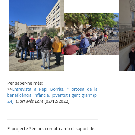
Per saber-ne més:
>>
Entrevista a Pepi Borràs. "Tortosa de la
beneficència: infància, joventut i gent gran" (p.
24)
.
Diari Més Ebre
[02/12/2022]
El projecte Sèniors compta amb el suport de: