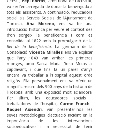
CEESC,
Pepi Borràs
, amfitriona de l'activitat,
va ser l’encarregada de donar la benvinguda a
tots els assistents. A continuació, l’educadora
social als Serveis Socials de l’Ajuntament de
Tortosa,
Ana Moreno
, ens va fer una
introducció històrica per veure el context des
d'on sorgeix la beneficència i com es
consolida al 1822 amb la promulgació de la
llei de la beneficència
. La germana de la
Consolació
Vicenta Miralles
ens va explicar
que l’any 1849 van arribar les primeres
monges, amb Santa Maria Rosa Molas al
capdavant, i que fins fa un parell d’anys
encara va treballar a l’Hospital aquest orde
religiós. Ella personalment ens va oferir un
magnífic resum dels 900 anys de la història de
l’Hospital amb una exposició molt aclaridora.
Per últim, les educadores socials i
treballadores de l’hospital,
Carme Franch
i
Raquel Aixendri
, van presentar-nos les
seves metodologies d’actuació incidint en la
importància de les intervencions
socioeducatives i la necessitat de tenir