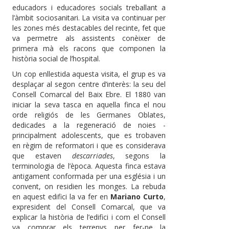
educadors i educadores socials treballant a
l’àmbit sociosanitari. La visita va continuar per
les zones més destacables del recinte, fet que
va permetre als assistents conèixer de
primera mà els racons que componen la
història social de l’hospital.
Un cop enllestida aquesta visita, el grup es va
desplaçar al segon centre d’interès: la seu del
Consell Comarcal del Baix Ebre. El 1880 van
iniciar la seva tasca en aquella finca el nou
orde religiós de les Germanes Oblates,
dedicades a la regeneració de noies -
principalment adolescents, que es trobaven
en règim de reformatori i que es considerava
que estaven
descarriades
, segons la
terminologia de l’època. Aquesta finca estava
antigament conformada per una església i un
convent, on residien les monges. La rebuda
en aquest edifici la va fer en
Mariano Curto
,
expresident del Consell Comarcal, que va
explicar la història de l’edifici i com el Consell
va comprar els terrenys per fer-ne la