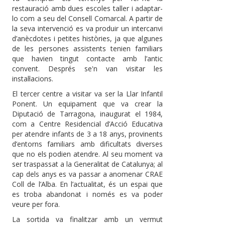
restauració amb dues escoles taller i adaptar-
lo com a seu del Consell Comarcal. A partir de
la seva intervenció es va produir un intercanvi
d’anècdotes i petites històries, ja que algunes
de les persones assistents tenien familiars
que havien tingut contacte amb l’antic
convent. Després se'n van visitar les
instal·lacions.
El tercer centre a visitar va ser la Llar Infantil
Ponent. Un equipament que va crear la
Diputació de Tarragona, inaugurat el 1984,
com a Centre Residencial d’Acció Educativa
per atendre infants de 3 a 18 anys, provinents
d’entorns familiars amb dificultats diverses
que no els podien atendre. Al seu moment va
ser traspassat a la Generalitat de Catalunya; al
cap dels anys es va passar a anomenar CRAE
Coll de l’Alba. En l’actualitat, és un espai que
es troba abandonat i només es va poder
veure per fora.
La sortida va finalitzar amb un vermut