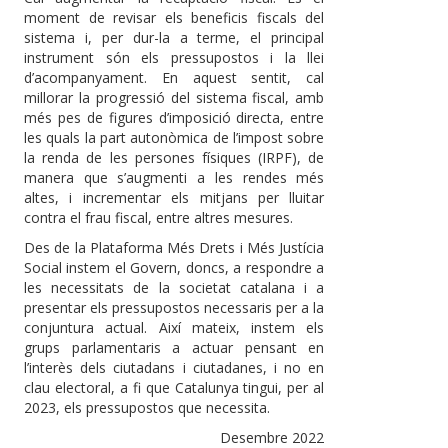
moment de revisar els beneficis fiscals del
sistema i, per dur-la a terme, el principal
instrument són els pressupostos i la llei
d’acompanyament. En aquest sentit, cal
millorar la progressió del sistema fiscal, amb
més pes de figures d’imposició directa, entre
les quals la part autonòmica de l’impost sobre
la renda de les persones físiques (IRPF), de
manera que s’augmenti a les rendes més
altes, i incrementar els mitjans per lluitar
contra el frau fiscal, entre altres mesures.
Des de la Plataforma Més Drets i Més Justícia
Social instem el Govern, doncs, a respondre a
les necessitats de la societat catalana i a
presentar els pressupostos necessaris per a la
conjuntura actual. Així mateix, instem els
grups parlamentaris a actuar pensant en
l’interès dels ciutadans i ciutadanes, i no en
clau electoral, a fi que Catalunya tingui, per al
2023, els pressupostos que necessita.
Desembre 2022