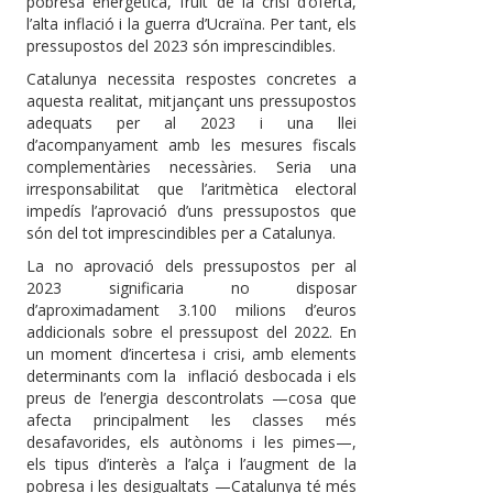
pobresa energètica, fruit de la crisi d’oferta,
l’alta inflació i la guerra d’Ucraïna. Per tant, els
pressupostos del 2023 són imprescindibles.
Catalunya necessita respostes concretes a
aquesta realitat, mitjançant uns pressupostos
adequats per al 2023 i una llei
d’acompanyament amb les mesures fiscals
complementàries necessàries. Seria una
irresponsabilitat que l’aritmètica electoral
impedís l’aprovació d’uns pressupostos que
són del tot imprescindibles per a Catalunya.
La no aprovació dels pressupostos per al
2023 significaria no disposar
d’aproximadament 3.100 milions d’euros
addicionals sobre el pressupost del 2022. En
un moment d’incertesa i crisi, amb elements
determinants com la inflació desbocada i els
preus de l’energia descontrolats —cosa que
afecta principalment les classes més
desafavorides, els autònoms i les pimes—,
els tipus d’interès a l’alça i l’augment de la
pobresa i les desigualtats —Catalunya té més