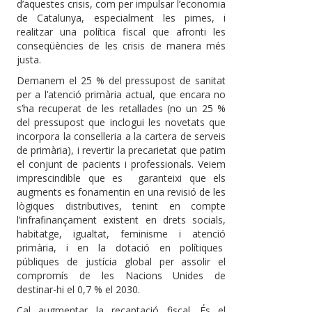
d’aquestes crisis, com per impulsar l’economia
de Catalunya, especialment les pimes, i
realitzar una política fiscal que afronti les
conseqüències de les crisis de manera més
justa.
Demanem el 25 % del pressupost de sanitat
per a l’atenció primària actual, que encara no
s’ha recuperat de les retallades (no un 25 %
del pressupost que inclogui les novetats que
incorpora la conselleria a la cartera de serveis
de primària), i revertir la precarietat que patim
el conjunt de pacients i professionals. Veiem
imprescindible que es garanteixi que els
augments es fonamentin en una revisió de les
lògiques distributives, tenint en compte
l’infrafinançament existent en drets socials,
habitatge, igualtat, feminisme i atenció
primària, i en la dotació en polítiques
públiques de justícia global per assolir el
compromís de les Nacions Unides de
destinar-hi el 0,7 % el 2030.
Cal augmentar la recaptació fiscal. És el