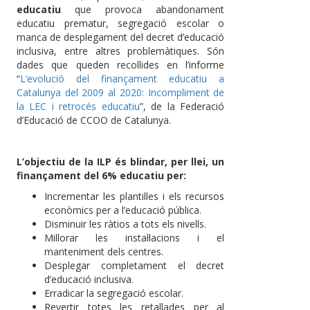
educatiu
que provoca abandonament
educatiu prematur, segregació escolar o
manca de desplegament del decret d’educació
inclusiva, entre altres problemàtiques. Són
dades que queden recollides en l’informe
“
L’evolució del finançament educatiu a
Catalunya del 2009 al 2020: Incompliment de
la LEC i retrocés educatiu
”, de la Federació
d’Educació de CCOO de Catalunya.
L’objectiu de la ILP és blindar, per llei, un
finançament del 6% educatiu per:
Incrementar les plantilles i els recursos
econòmics per a l’educació pública.
Disminuir les ràtios a tots els nivells.
Millorar les instal·lacions i el
manteniment dels centres.
Desplegar completament el decret
d’educació inclusiva.
Erradicar la segregació escolar.
Revertir totes les retallades per al