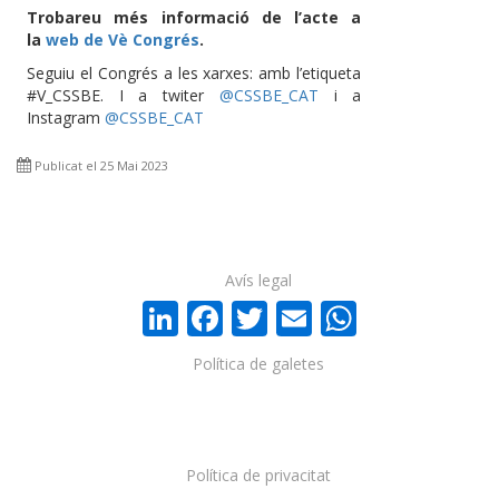
Trobareu més informació de l’acte a
la
web de Vè Congrés
.
Seguiu el Congrés a les xarxes: amb l’etiqueta
#V_CSSBE. I a twiter
@CSSBE_CAT
i a
Instagram
@CSSBE_CAT
Publicat el 25 Mai 2023
Avís legal
LinkedIn
Facebook
Twitter
Email
WhatsA
Política de galetes
Política de privacitat